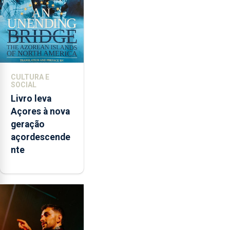
instrumentos
CULTURA E
SOCIAL
Livro leva
Açores à nova
geração
açordescende
nte