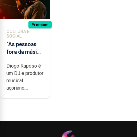
Premium
CULTURA E
SOCIAL
“As pessoas
fora da música
não têm a
Diogo Raposo é
noção do quão
um DJ e produtor
difícil é
musical
produzir uma
açoriano,...
música”