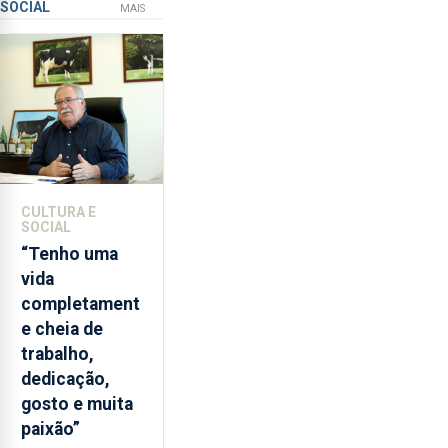
SOCIAL
ilegal
instrumentos
MAIS
de
lapas
entre
2022
e
2026.
A
ilha
CULTURA E
das
SOCIAL
Flores
“Tenho uma
apresenta
vida
um
completament
“decréscimo
e cheia de
significativo”
trabalho,
da
dedicação,
CPUE
gosto e muita
entre
paixão”
2022