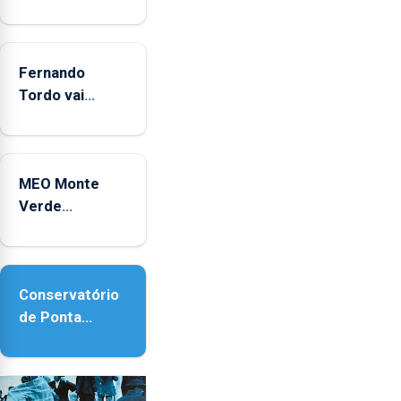
e
2025
Fernando
Tordo vai
celebrar 60
anos de
carreira no
MEO Monte
Coliseu
Verde
Micaelense
regressa com
reforço da
acessibilidade
Conservatório
de Ponta
Delgada vai
contar com
novos