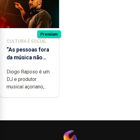
Premium
CULTURA E SOCIAL
“As pessoas fora
da música não
têm a noção do
Diogo Raposo é um
quão difícil é
DJ e produtor
produzir uma
musical açoriano,...
música”