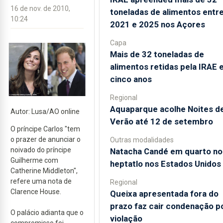
16 de nov. de 2010,
toneladas de alimentos entr
10:24
2021 e 2025 nos Açores
Capa
Mais de 32 toneladas de
alimentos retidas pela IRAE
cinco anos
Regional
Aquaparque acolhe Noites d
Autor: Lusa/AO online
Verão até 12 de setembro
O príncipe Carlos "tem
o prazer de anunciar o
Outras modalidades
noivado do príncipe
Natacha Candé em quarto no
Guilherme com
heptatlo nos Estados Unidos
Catherine Middleton",
refere uma nota de
Regional
Clarence House.
Queixa apresentada fora do
prazo faz cair condenação p
O palácio adianta que o
violação
compromisso foi