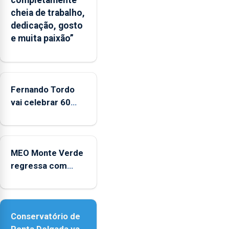
completamente
cheia de trabalho,
dedicação, gosto
e muita paixão”
Fernando Tordo
vai celebrar 60
anos de carreira
no Coliseu
Micaelense
MEO Monte Verde
regressa com
reforço da
acessibilidade
Conservatório de