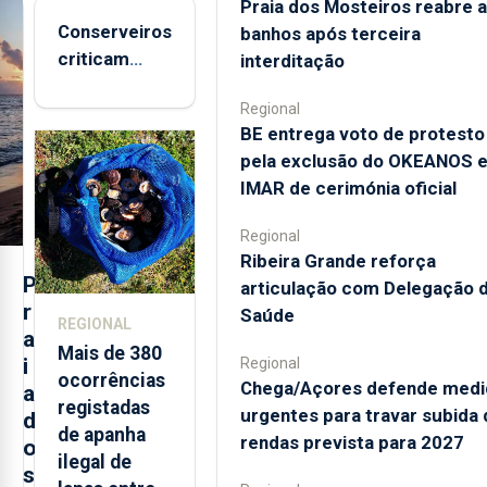
Praia dos Mosteiros reabre a
Conserveiros
banhos após terceira
criticam
interditação
marcas
Regional
brancas com
BE entrega voto de protesto
selo Marca
pela exclusão do OKEANOS 
Açores
IMAR de cerimónia oficial
Regional
Ribeira Grande reforça
P
articulação com Delegação 
r
Saúde
REGIONAL
a
Mais de 380
i
Regional
ocorrências
Chega/Açores defende medi
a
registadas
urgentes para travar subida 
d
de apanha
rendas prevista para 2027
o
ilegal de
s