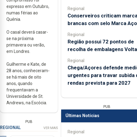
expresso em Outubro,
Regional
numas férias ao
Conserveiros criticam marc
Quénia.
brancas com selo Marca Aço
O casal deverá casar-
Regional
se na próxima
Região possui 72 pontos de
primavera ou verão,
recolha de embalagens Volta
em Londres.
Regional
Guilherme e Kate, de
Chega/Açores defende medi
28 anos, conheceram-
urgentes para travar subida 
se há mais de oito
rendas prevista para 2027
anos, quando
frequentavam a
Universidade de St.
Andrews, na Escócia.
PUB
Últimas Notícias
PUB
REGIONAL
VER MAIS
Regional