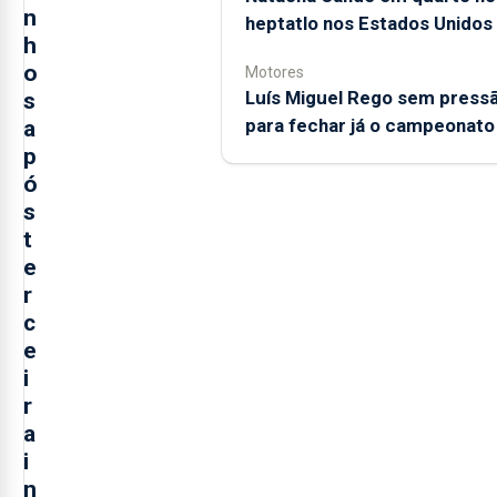
n
heptatlo nos Estados Unidos
h
o
Motores
Luís Miguel Rego sem press
s
para fechar já o campeonato
a
p
ó
s
t
e
r
c
e
i
r
a
i
n