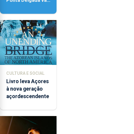
Ponta Delgada vai
contar com novos
instrumentos
CULTURA E SOCIAL
Livro leva Açores
à nova geração
açordescendente