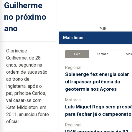
Guilherme
no próximo
ano
PUB
Mais lidas
O príncipe
Hoje
Semana
Mê
Guilherme, de 28
anos, segundo na
Regional
ordem de sucessão
Solenerge fez energia solar
ao trono de
ultrapassar potência da
Inglaterra, após o
geotermia nos Açores
pai, príncipe Carlos,
Motores
vai casar-se com
Luís Miguel Rego sem press
Kate Middleton, em
para fechar já o campeonato
2011, anunciou fonte
oficial.
Regional
IRAE apreendeu mais de 32