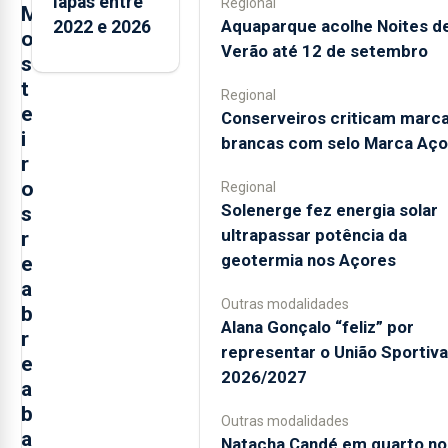
lapas entre
Regional
M
Aquaparque acolhe Noites d
2022 e 2026
o
Verão até 12 de setembro
s
t
Regional
e
Conserveiros criticam marc
i
brancas com selo Marca Aço
r
o
Regional
Solenerge fez energia solar
s
ultrapassar potência da
r
geotermia nos Açores
e
a
Outras modalidades
b
Alana Gonçalo “feliz” por
r
representar o União Sportiv
e
2026/2027
a
b
Outras modalidades
a
Natacha Candé em quarto no