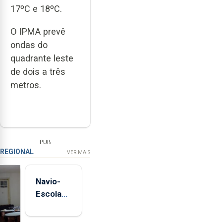
17ºC e 18ºC.
O IPMA prevê
ondas do
quadrante leste
de dois a três
metros.
PUB
REGIONAL
VER MAIS
Navio-
Escola
Sagres
está de