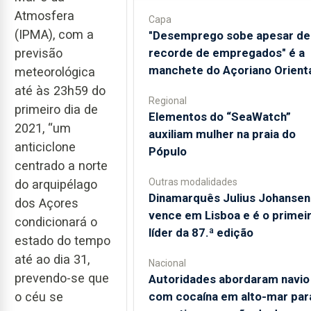
Atmosfera
Capa
(IPMA), com a
"Desemprego sobe apesar de
previsão
recorde de empregados" é a
manchete do Açoriano Orient
meteorológica
até às 23h59 do
Regional
primeiro dia de
​Elementos do “SeaWatch”
2021, “um
auxiliam mulher na praia do
anticiclone
Pópulo
centrado a norte
Outras modalidades
do arquipélago
Dinamarquês Julius Johansen
dos Açores
vence em Lisboa e é o primei
condicionará o
líder da 87.ª edição
estado do tempo
até ao dia 31,
Nacional
prevendo-se que
Autoridades abordaram navio
o céu se
com cocaína em alto-mar par