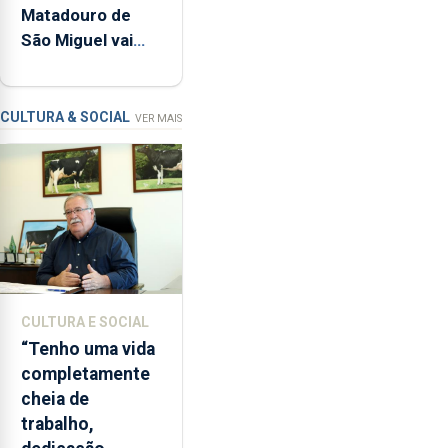
Matadouro de
permitindo
São Miguel vai
reforçar
ser alvo de
as
requalificação
condições
de
CULTURA & SOCIAL
VER MAIS
ensino
da
instituição
CULTURA E SOCIAL
“Tenho uma vida
completamente
cheia de
trabalho,