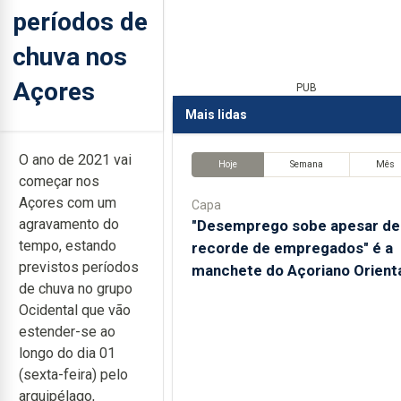
períodos de
chuva nos
Açores
PUB
Mais lidas
O ano de 2021 vai
Hoje
Semana
Mês
começar nos
Açores com um
Capa
agravamento do
"Desemprego sobe apesar de
tempo, estando
recorde de empregados" é a
previstos períodos
manchete do Açoriano Orient
de chuva no grupo
Ocidental que vão
estender-se ao
longo do dia 01
(sexta-feira) pelo
arquipélago,