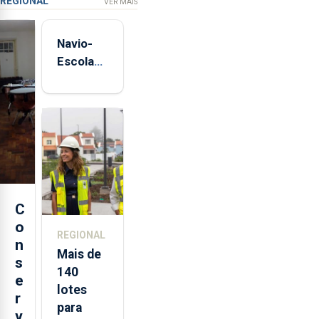
REGIONAL
VER MAIS
Navio-
Escola
Sagres
está de
regresso
aos
Açores
C
o
REGIONAL
n
Mais de
s
140
e
lotes
r
para
v