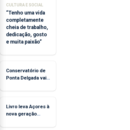
CULTURA E SOCIAL
“Tenho uma vida
completamente
cheia de trabalho,
dedicação, gosto
e muita paixão”
Conservatório de
Ponta Delgada vai
contar com novos
instrumentos
Livro leva Açores à
nova geração
açordescendente