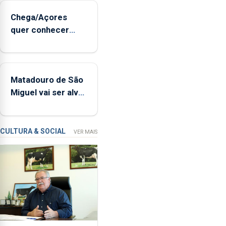
sopro,
Chega/Açores
uma
quer conhecer
harpa,
medidas para
tímpanos
controlar a dívida
e
pública regional
estrados,
Matadouro de São
permitindo
Miguel vai ser alvo
reforçar
de requalificação
as
condições
de
CULTURA & SOCIAL
VER MAIS
ensino
da
instituição