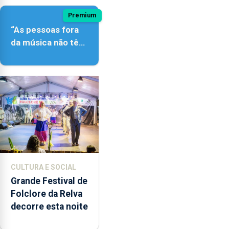
Premium
“As pessoas fora
da música não têm
a noção do quão
difícil é produzir
uma música”
CULTURA E SOCIAL
Grande Festival de
Folclore da Relva
decorre esta noite