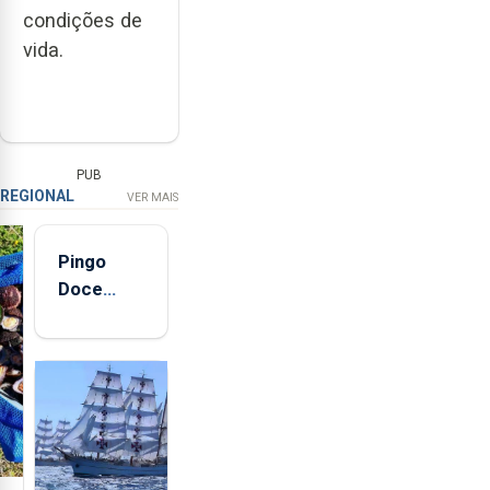
condições de
vida.
PUB
REGIONAL
VER MAIS
Pingo
Doce
abre esta
quinta-
feira nova
loja em
São
Sebastião
e cria 30