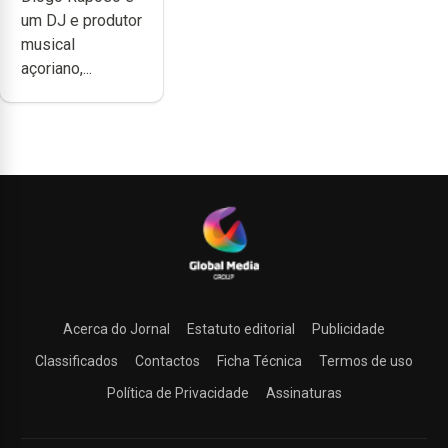
noção do quão
um DJ e produtor
difícil é
musical
produzir uma
açoriano,...
música”
Acerca do Jornal
Estatuto editorial
Publicidade
Classificados
Contactos
Ficha Técnica
Termos de uso
Política de Privacidade
Assinaturas