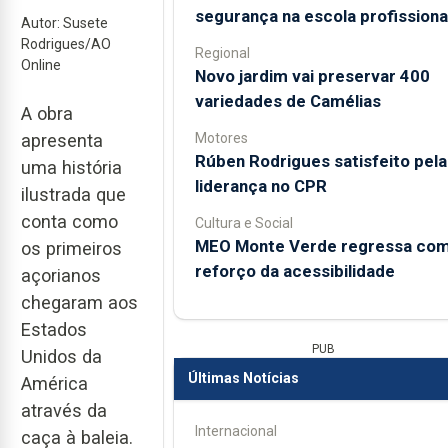
segurança na escola profissiona
Autor: Susete
Rodrigues/AO
Regional
Online
Novo jardim vai preservar 400
variedades de Camélias
A obra
Motores
apresenta
Rúben Rodrigues satisfeito pela
uma história
liderança no CPR
ilustrada que
conta como
Cultura e Social
MEO Monte Verde regressa co
os primeiros
reforço da acessibilidade
açorianos
chegaram aos
Estados
PUB
Unidos da
Últimas Notícias
América
através da
Internacional
caça à baleia.