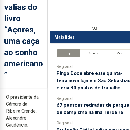
valias do
livro
“Açores,
PUB
Mais lidas
uma caça
ao sonho
Hoje
Semana
Mês
americano
Regional
”
Pingo Doce abre esta quinta-
feira nova loja em São Sebastiã
e cria 30 postos de trabalho
O presidente da
Regional
Câmara da
67 pessoas retiradas de parque
Ribeira Grande,
de campismo na ilha Terceira
Alexandre
Regional
Gaudêncio,
Proteção Civil atualiza para nov