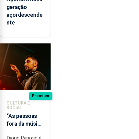
geração
açordescende
nte
Premium
CULTURA E
SOCIAL
“As pessoas
fora da música
não têm a
Diogo Raposo é