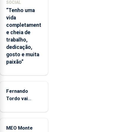
das
SOCIAL
Flores
“Tenho uma
apresenta
vida
um
completament
“decréscimo
e cheia de
significativo”
trabalho,
da
dedicação,
CPUE
gosto e muita
entre
paixão”
2022
e
2025
Fernando
Tordo vai
celebrar 60
anos de
carreira no
MEO Monte
Coliseu