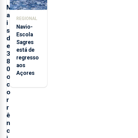
postos de
M
trabalho
a
REGIONAL
i
Navio-
s
Escola
d
Sagres
e
está de
3
regresso
8
aos
0
Açores
o
c
o
r
r
ê
n
c