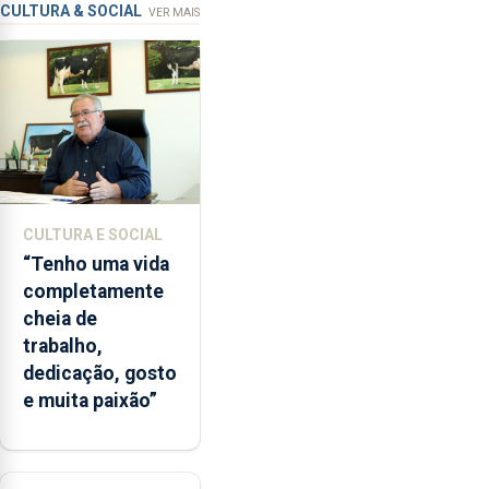
instrumentos
apanha
CULTURA & SOCIAL
VER MAIS
ilegal
de
lapas
entre
2022
e
2026.
A
CULTURA E SOCIAL
ilha
“Tenho uma vida
das
completamente
Flores
cheia de
apresenta
trabalho,
um
dedicação, gosto
“decréscimo
e muita paixão”
significativo”
da
CPUE
entre