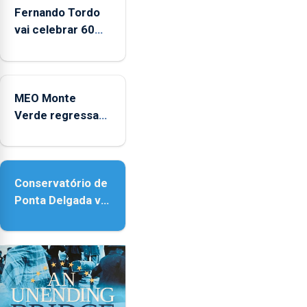
2022
Fernando Tordo
e
vai celebrar 60
2025
anos de carreira
no Coliseu
Micaelense
MEO Monte
Verde regressa
com reforço da
acessibilidade
Conservatório de
Ponta Delgada vai
contar com
novos
instrumentos