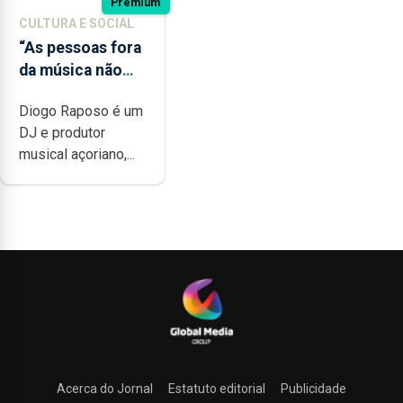
Premium
CULTURA E SOCIAL
“As pessoas fora
da música não
têm a noção do
Diogo Raposo é um
quão difícil é
DJ e produtor
produzir uma
musical açoriano,...
música”
Acerca do Jornal
Estatuto editorial
Publicidade