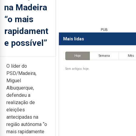
na Madeira
“o mais
rapidament
PUB
Mais lidas
e possível”
Hoje
Semana
Mês
O líder do
Sem artigos hoje.
PSD/Madeira,
Miguel
Albuquerque,
defendeu a
realização de
eleições
antecipadas na
região autónoma “o
mais rapidamente