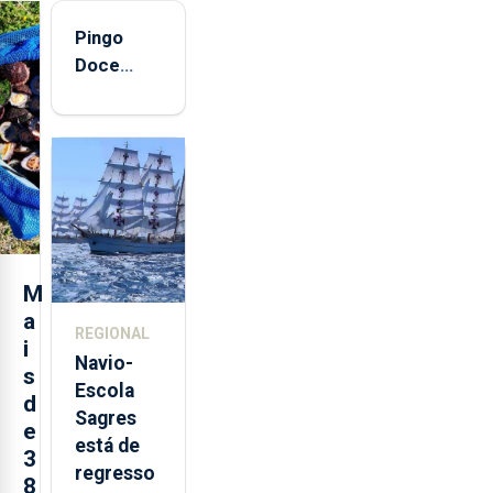
Pingo
Doce
abre esta
quinta-
feira nova
loja em
São
Sebastião
e cria 30
postos de
M
trabalho
a
REGIONAL
i
Navio-
s
Escola
d
Sagres
e
está de
3
regresso
8