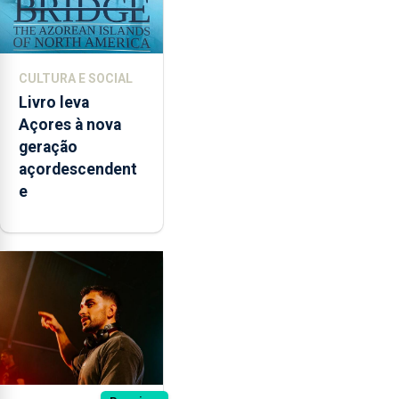
CULTURA E SOCIAL
Livro leva
Açores à nova
geração
açordescendent
e