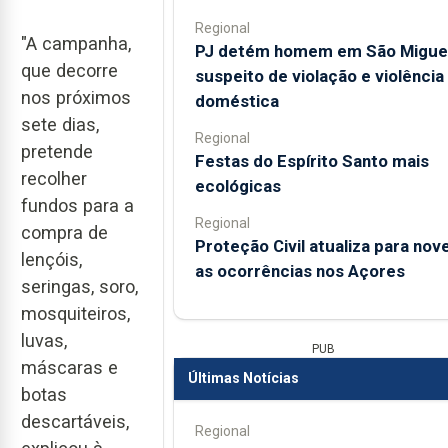
Regional
"A campanha,
PJ detém homem em São Migue
que decorre
suspeito de violação e violência
nos próximos
doméstica
sete dias,
Regional
pretende
Festas do Espírito Santo mais
recolher
ecológicas
fundos para a
Regional
compra de
Proteção Civil atualiza para nov
lençóis,
as ocorrências nos Açores
seringas, soro,
mosquiteiros,
luvas,
PUB
máscaras e
Últimas Notícias
botas
descartáveis,
Regional