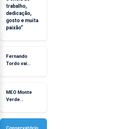
significativo”
trabalho,
da
dedicação,
CPUE
gosto e muita
entre
paixão”
2022
e
2025
Fernando
Tordo vai
celebrar 60
anos de
carreira no
MEO Monte
Coliseu
Verde
Micaelense
regressa com
reforço da
acessibilidade
Conservatório