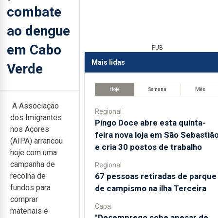
combate
ao dengue
em Cabo
PUB
Mais lidas
Verde
Hoje
Semana
Mês
A Associação
Regional
dos Imigrantes
Pingo Doce abre esta quinta-
nos Açores
feira nova loja em São Sebastiã
(AIPA) arrancou
e cria 30 postos de trabalho
hoje com uma
campanha de
Regional
67 pessoas retiradas de parque
recolha de
fundos para
de campismo na ilha Terceira
comprar
Capa
materiais e
"Desemprego sobe apesar de