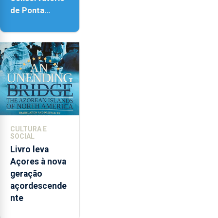
de Ponta
Delgada vai
contar com
novos
instrumentos
CULTURA E
SOCIAL
Livro leva
Açores à nova
geração
açordescende
nte