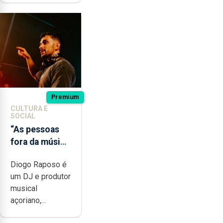
Premium
CULTURA E
SOCIAL
“As pessoas
fora da música
não têm a
Diogo Raposo é
noção do quão
um DJ e produtor
difícil é
musical
produzir uma
açoriano,...
música”