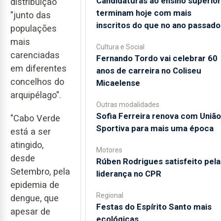
Candidaturas ao ensino superior
distribuição
terminam hoje com mais
"junto das
inscritos do que no ano passado
populações
mais
Cultura e Social
carenciadas
Fernando Tordo vai celebrar 60
em diferentes
anos de carreira no Coliseu
concelhos do
Micaelense
arquipélago".
Outras modalidades
Sofia Ferreira renova com União
"Cabo Verde
Sportiva para mais uma época
está a ser
atingido,
Motores
desde
Rúben Rodrigues satisfeito pela
Setembro, pela
liderança no CPR
epidemia de
Regional
dengue, que
Festas do Espírito Santo mais
apesar de
ecológicas