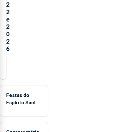
2
2
e
2
0
2
6
Açores
registaram
mais
de
380
Festas do
ocorrências
Espírito Santo
e
mais
mais
ecológicas
de
160
Conservatório