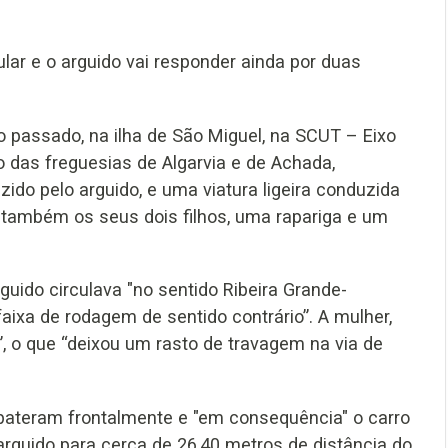
ular e o arguido vai responder ainda por duas
o passado, na ilha de São Miguel, na SCUT – Eixo
o das freguesias de Algarvia e de Achada,
ido pelo arguido, e uma viatura ligeira conduzida
também os seus dois filhos, uma rapariga e um
uido circulava "no sentido Ribeira Grande-
faixa de rodagem de sentido contrário”. A mulher,
”, o que “deixou um rasto de travagem na via de
mbateram frontalmente e "em consequência" o carro
 arguido para cerca de 26,40 metros de distância do