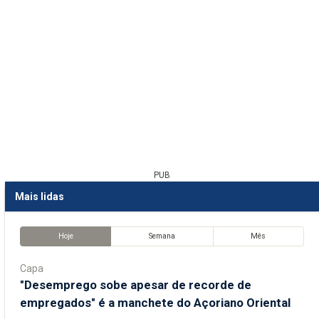
PUB
Mais lidas
Hoje
Semana
Mês
Capa
"Desemprego sobe apesar de recorde de
empregados" é a manchete do Açoriano Oriental