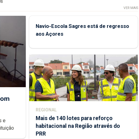
UB
VER MAIS
Navio-Escola Sagres está de regresso
aos Açores
 com
REGIONAL
Mais de 140 lotes para reforço
habitacional na Região através do
ondições de ensino da instituição
PRR