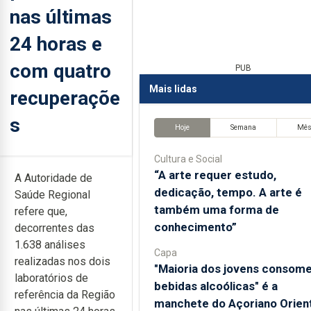
nas últimas
24 horas e
com quatro
PUB
Mais lidas
recuperaçõe
s
Hoje
Semana
Mê
Cultura e Social
“A arte requer estudo,
A Autoridade de
dedicação, tempo. A arte é
Saúde Regional
também uma forma de
refere que,
conhecimento”
decorrentes das
1.638 análises
Capa
realizadas nos dois
"Maioria dos jovens consom
laboratórios de
bebidas alcoólicas" é a
referência da Região
manchete do Açoriano Orient