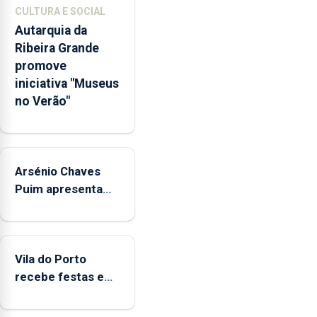
anterior
CULTURA E SOCIAL
e
Autarquia da
o
Ribeira Grande
maior
promove
número
iniciativa "Museus
de
no Verão"
candidatos
em
30
anos
exceto
Arsénio Chaves
durante
Puim apresenta
a
obras na
pandemia.
Biblioteca de Vila
Universidade
do Porto
dos
Vila do Porto
Açores
recebe festas em
disponibiliza
honra de Nossa
665
Senhora da