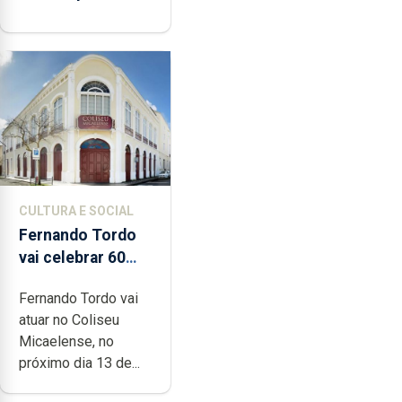
CULTURA E SOCIAL
Fernando Tordo
vai celebrar 60
anos de carreira
Fernando Tordo vai
no Coliseu
atuar no Coliseu
Micaelense
Micaelense, no
próximo dia 13 de...