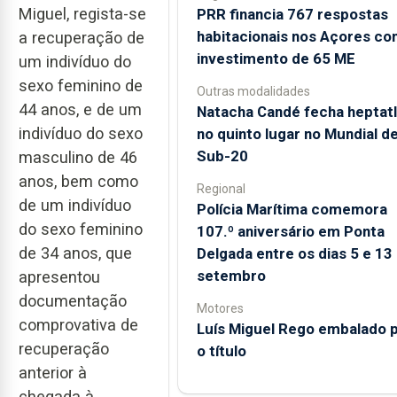
Miguel, regista-se
PRR financia 767 respostas
habitacionais nos Açores c
a recuperação de
investimento de 65 ME
um indivíduo do
sexo feminino de
Outras modalidades
44 anos, e de um
Natacha Candé fecha heptat
indivíduo do sexo
no quinto lugar no Mundial d
Sub-20
masculino de 46
anos, bem como
Regional
de um indivíduo
Polícia Marítima comemora
do sexo feminino
107.º aniversário em Ponta
de 34 anos, que
Delgada entre os dias 5 e 13
setembro
apresentou
documentação
Motores
comprovativa de
Luís Miguel Rego embalado 
recuperação
o título
anterior à
chegada à