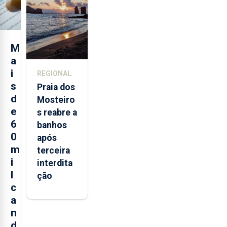
Açores já
consumiu
bebidas
alcoólicas
M
a
i
REGIONAL
s
Praia dos
d
Mosteiro
e
s reabre a
6
banhos
0
após
m
terceira
i
interdita
l
ção
c
a
n
d