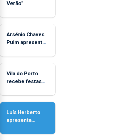
Verão"
das
crianças
Arsénio Chaves
Puim apresenta
obras na
Biblioteca de Vila
do Porto
Vila do Porto
recebe festas
em honra de
Nossa Senhora
da Assunção
Luís Herberto
apresenta
‘Lugares da
Paisagem’