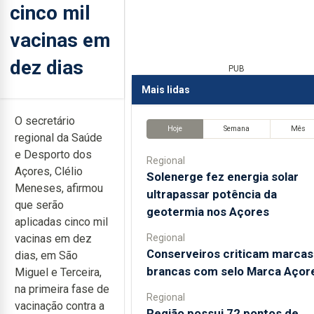
cinco mil
vacinas em
dez dias
PUB
Mais lidas
O secretário
Hoje
Semana
Mês
regional da Saúde
e Desporto dos
Regional
Açores, Clélio
Solenerge fez energia solar
Meneses, afirmou
ultrapassar potência da
que serão
geotermia nos Açores
aplicadas cinco mil
Regional
vacinas em dez
Conserveiros criticam marcas
dias, em São
brancas com selo Marca Açor
Miguel e Terceira,
na primeira fase de
Regional
vacinação contra a
Região possui 72 pontos de