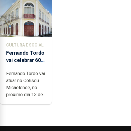
CULTURA E SOCIAL
Fernando Tordo
vai celebrar 60
anos de carreira
Fernando Tordo vai
no Coliseu
atuar no Coliseu
Micaelense
Micaelense, no
próximo dia 13 de...