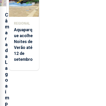
2021 e
2025 nos
Açores
C
â
REGIONAL
m
Aquaparq
a
ue acolhe
r
Noites de
a
Verão até
d
12 de
a
setembro
L
a
g
o
a
i
m
p