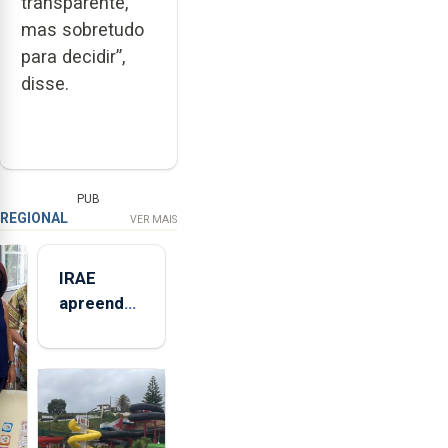
transparente,
mas sobretudo
para decidir”,
disse.
PUB
REGIONAL
VER MAIS
IRAE
apreendeu
mais de 32
toneladas
de
alimentos
entre