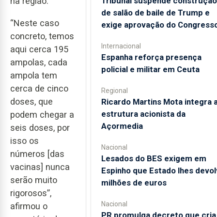
Tribunal suspende construção
na região.
de salão de baile de Trump e
“Neste caso
exige aprovação do Congress
concreto, temos
Internacional
aqui cerca 195
Espanha reforça presença
ampolas, cada
policial e militar em Ceuta
ampola tem
cerca de cinco
Regional
doses, que
Ricardo Martins Mota integra 
estrutura acionista da
podem chegar a
Açormedia
seis doses, por
isso os
Nacional
números [das
Lesados do BES exigem em
vacinas] nunca
Espinho que Estado lhes devol
serão muito
milhões de euros
rigorosos”,
Nacional
afirmou o
PR promulga decreto que cria