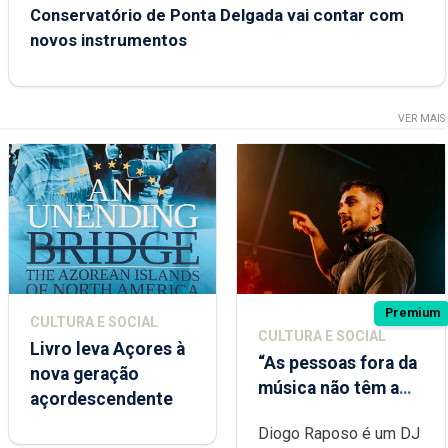
Conservatório de Ponta Delgada vai contar com
novos instrumentos
VER MAIS
Premium
CULTURA E SOCIAL
CULTURA E SOCIAL
Livro leva Açores à
“As pessoas fora da
nova geração
música não têm a
açordescendente
noção do quão
Diogo Raposo é um DJ
difícil é produzir