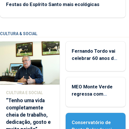
Festas do Espírito Santo mais ecológicas
CULTURA & SOCIAL
Fernando Tordo vai
celebrar 60 anos de
carreira no Coliseu
Micaelense
MEO Monte Verde
CULTURA E SOCIAL
regressa com
“Tenho uma vida
reforço da
completamente
acessibilidade
cheia de trabalho,
dedicação, gosto e
Conservatório de