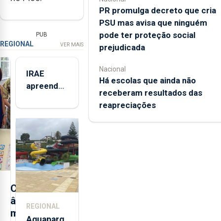
PR promulga decreto que cria
PSU mas avisa que ninguém
pode ter proteção social
PUB
REGIONAL
VER MAIS
prejudicada
Nacional
IRAE
Há escolas que ainda não
apreendeu
receberam resultados das
mais de 32
reapreciações
toneladas
de
alimentos
entre
2021 e
2025 nos
Açores
C
â
REGIONAL
m
Aquaparq