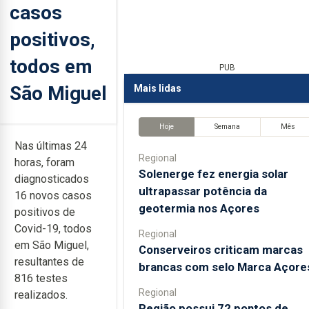
casos
positivos,
todos em
PUB
São Miguel
Mais lidas
Hoje
Semana
Mês
Nas últimas 24
Regional
horas, foram
Solenerge fez energia solar
diagnosticados
ultrapassar potência da
16 novos casos
geotermia nos Açores
positivos de
Covid-19, todos
Regional
em São Miguel,
Conserveiros criticam marcas
resultantes de
brancas com selo Marca Açore
816 testes
Regional
realizados.
Região possui 72 pontos de