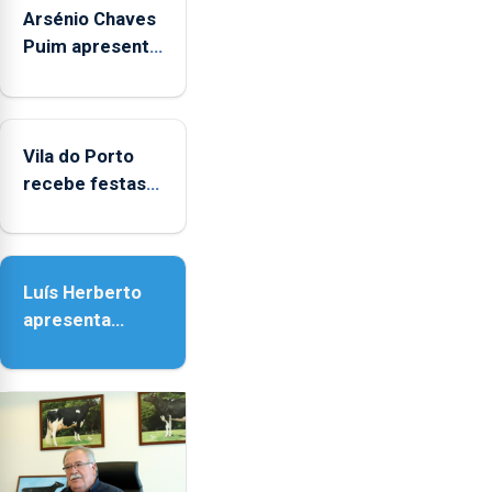
Arsénio Chaves
Puim apresenta
obras na
Biblioteca de
Vila do Porto
Vila do Porto
recebe festas
em honra de
Nossa Senhora
da Assunção
Luís Herberto
apresenta
‘Lugares da
Paisagem’