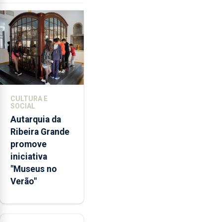
da
violência
doméstica,
através
da
promoção
de
competências
CULTURA E
pessoais,
SOCIAL
emocionais
Autarquia da
e
Ribeira Grande
sociais
promove
junto
iniciativa
das
"Museus no
crianças
Verão"