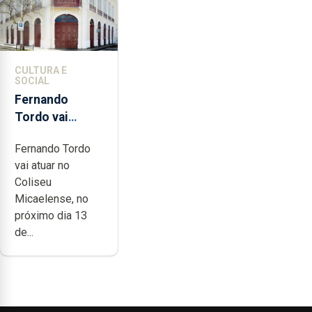
CULTURA E
SOCIAL
Fernando
Tordo vai
celebrar 60
Fernando Tordo
anos de
vai atuar no
carreira no
Coliseu
Coliseu
Micaelense, no
Micaelense
próximo dia 13
de...