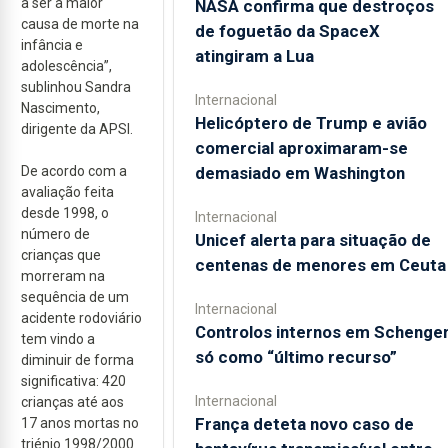
a ser a maior
NASA confirma que destroços
causa de morte na
de foguetão da SpaceX
infância e
atingiram a Lua
adolescência”,
sublinhou Sandra
Internacional
Nascimento,
Helicóptero de Trump e avião
dirigente da APSI.
comercial aproximaram-se
demasiado em Washington
De acordo com a
avaliação feita
desde 1998, o
Internacional
número de
Unicef alerta para situação de
crianças que
centenas de menores em Ceuta
morreram na
sequência de um
Internacional
acidente rodoviário
Controlos internos em Schenge
tem vindo a
só como “último recurso”
diminuir de forma
significativa: 420
Internacional
crianças até aos
França deteta novo caso de
17 anos mortas no
triénio 1998/2000