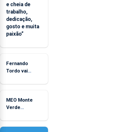
“decréscimo
e cheia de
significativo”
trabalho,
da
dedicação,
CPUE
gosto e muita
entre
paixão”
2022
e
2025
Fernando
Tordo vai
celebrar 60
anos de
carreira no
MEO Monte
Coliseu
Verde
Micaelense
regressa com
reforço da
acessibilidade