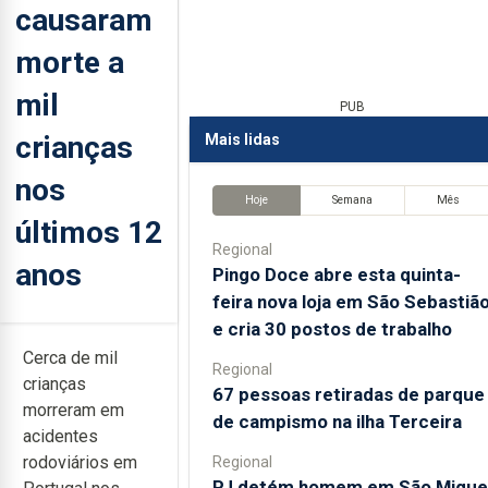
causaram
morte a
mil
PUB
crianças
Mais lidas
nos
Hoje
Semana
Mês
últimos 12
Regional
anos
Pingo Doce abre esta quinta-
feira nova loja em São Sebastiã
e cria 30 postos de trabalho
Cerca de mil
Regional
crianças
67 pessoas retiradas de parque
morreram em
de campismo na ilha Terceira
acidentes
rodoviários em
Regional
PJ detém homem em São Migue