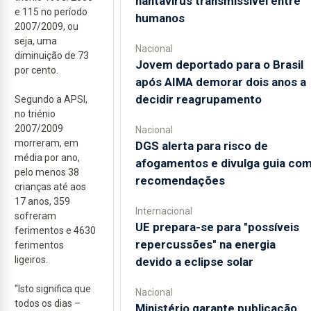
hantavírus transmissível entre
e 115 no período
humanos
2007/2009, ou
seja, uma
Nacional
diminuição de 73
Jovem deportado para o Brasil
por cento.
após AIMA demorar dois anos a
decidir reagrupamento
Segundo a APSI,
no triénio
2007/2009
Nacional
morreram, em
DGS alerta para risco de
média por ano,
afogamentos e divulga guia co
pelo menos 38
recomendações
crianças até aos
17 anos, 359
Internacional
sofreram
UE prepara-se para "possíveis
ferimentos e 4630
repercussões" na energia
ferimentos
ligeiros.
devido a eclipse solar
“Isto significa que
Nacional
todos os dias –
Ministério garante publicação