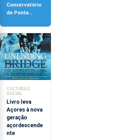
Conservatório
de Ponta
Delgada vai
contar com
novos
instrumentos
CULTURA E
SOCIAL
Livro leva
Açores à nova
geração
açordescende
nte