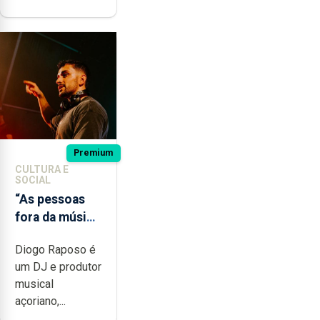
Premium
CULTURA E
SOCIAL
“As pessoas
fora da música
não têm a
Diogo Raposo é
noção do quão
um DJ e produtor
difícil é
musical
produzir uma
açoriano,...
música”