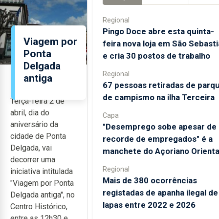
Regional
Pingo Doce abre esta quinta-
Viagem por
feira nova loja em São Sebast
Ponta
e cria 30 postos de trabalho
Delgada
Regional
antiga
67 pessoas retiradas de parq
de campismo na ilha Terceira
Terça-feira 2 de
abril, dia do
Capa
aniversário da
"Desemprego sobe apesar de
cidade de Ponta
recorde de empregados" é a
Delgada, vai
manchete do Açoriano Orienta
decorrer uma
Regional
iniciativa intitulada
Mais de 380 ocorrências
"Viagem por Ponta
registadas de apanha ilegal de
Delgada antiga", no
lapas entre 2022 e 2026
Centro Histórico,
entre as 12h30 e