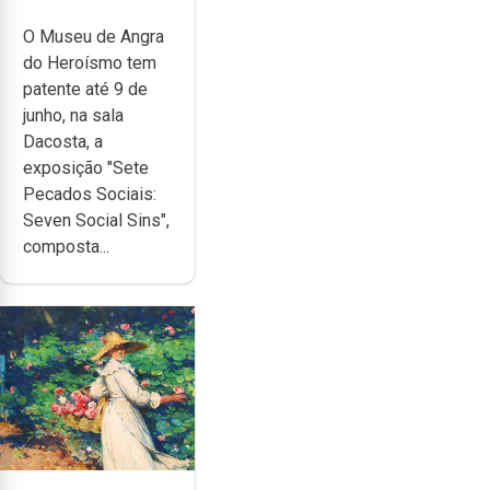
Sociais" no
O Museu de Angra
Museu de
do Heroísmo tem
Angra do
patente até 9 de
Heroísmo
junho, na sala
Dacosta, a
exposição "Sete
Pecados Sociais:
Seven Social Sins",
composta...