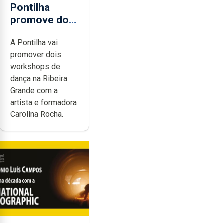
Pontilha
promove dois
workshops de
A Pontilha vai
dança
promover dois
workshops de
dança na Ribeira
Grande com a
artista e formadora
Carolina Rocha.