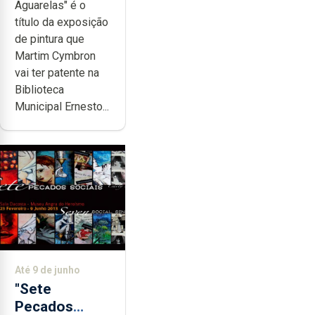
Aguarelas" é o
Ilha -
título da exposição
Aguarelas"
de pintura que
Martim Cymbron
vai ter patente na
Biblioteca
Municipal Ernesto...
Até 9 de junho
"Sete
Pecados