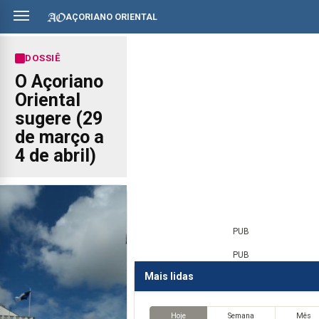
AÇORIANO ORIENTAL
DOSSIÊ
O Açoriano
Oriental
sugere (29
de março a
4 de abril)
PUB
PUB
Mais lidas
Hoje
Semana
Mês