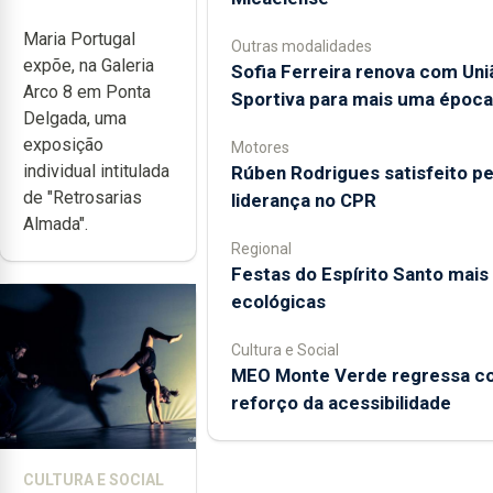
exposição na
Maria Portugal
Arco 8
Outras modalidades
expõe, na Galeria
Sofia Ferreira renova com Uni
Arco 8 em Ponta
Sportiva para mais uma época
Delgada, uma
exposição
Motores
individual intitulada
Rúben Rodrigues satisfeito pe
de "Retrosarias
liderança no CPR
Almada".
Regional
Festas do Espírito Santo mais
ecológicas
Cultura e Social
MEO Monte Verde regressa c
reforço da acessibilidade
CULTURA E SOCIAL