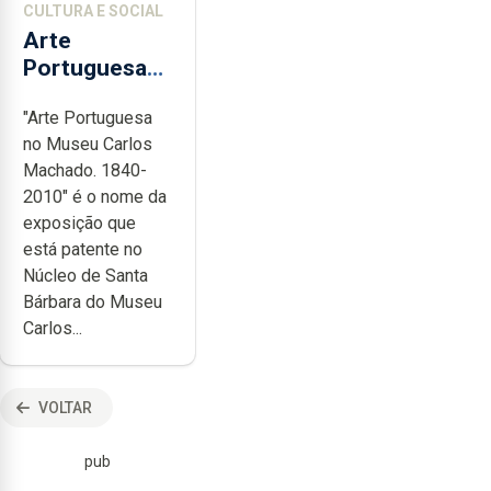
CULTURA E SOCIAL
Arte
Portuguesa
no Museu
"Arte Portuguesa
Carlos
no Museu Carlos
Machado
Machado. 1840-
2010" é o nome da
exposição que
está patente no
Núcleo de Santa
Bárbara do Museu
Carlos...
VOLTAR
pub