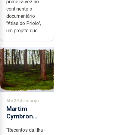
primeira vez no
continente o
documentário
"Atlas do Priolo",
um projeto que...
Até 29 de março
Martim
Cymbron
expõe
"Recantos da Ilha -
"Recantos da