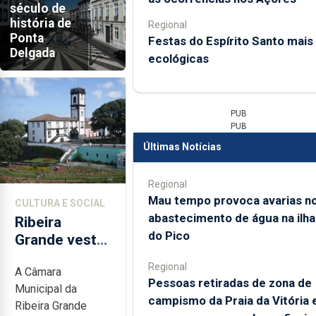
século de
história de
Regional
Ponta
Festas do Espírito Santo mais
Delgada
ecológicas
PUB
PUB
Últimas Notícias
Regional
Mau tempo provoca avarias n
CULTURA E SOCIAL
abastecimento de água na ilha
Ribeira
do Pico
Grande veste-
se de
Regional
A Câmara
primavera e
Pessoas retiradas de zona de
Municipal da
celebra com
campismo da Praia da Vitória
Ribeira Grande
arte