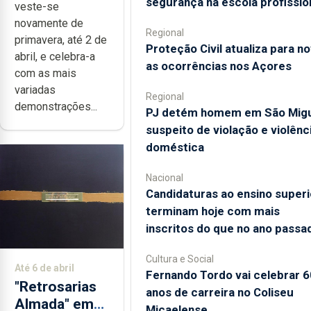
segurança na escola profissio
veste-se
novamente de
Regional
primavera, até 2 de
Proteção Civil atualiza para n
abril, e celebra-a
as ocorrências nos Açores
com as mais
variadas
Regional
demonstrações...
PJ detém homem em São Mig
suspeito de violação e violênc
doméstica
Nacional
Candidaturas ao ensino superi
terminam hoje com mais
inscritos do que no ano passa
Cultura e Social
Até 6 de abril
Fernando Tordo vai celebrar 6
"Retrosarias
anos de carreira no Coliseu
Almada" em
Micaelense