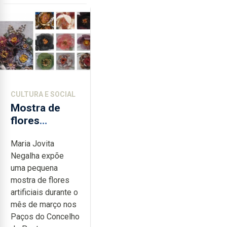
CULTURA E SOCIAL
Mostra de
flores
artificiais em
Maria Jovita
Ponta
Negalha expõe
Delgada
uma pequena
mostra de flores
artificiais durante o
mês de março nos
Paços do Concelho