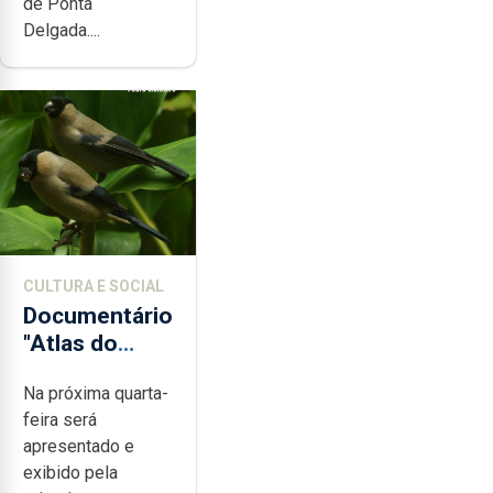
de Ponta
Delgada....
CULTURA E SOCIAL
Documentário
"Atlas do
Priolo 2012"
Na próxima quarta-
apresentado
feira será
em Lisboa
apresentado e
exibido pela