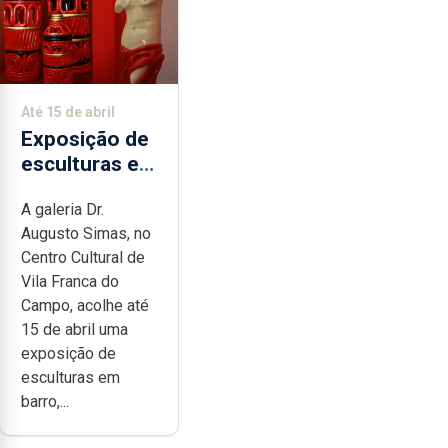
Até 15 de abril
Exposição de
esculturas em
barro em Vila
A galeria Dr.
Franca
Augusto Simas, no
Centro Cultural de
Vila Franca do
Campo, acolhe até
15 de abril uma
exposição de
esculturas em
barro,...