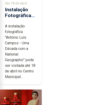
Até 18 de abril
Instalação
Fotográfica
de António
A instalação
Luís Campos
fotográfica
no CMC
"António Luís
Campos - Uma
Década com a
National
Geographic" pode
ser visitada até 18
de abril no Centro
Municipal...