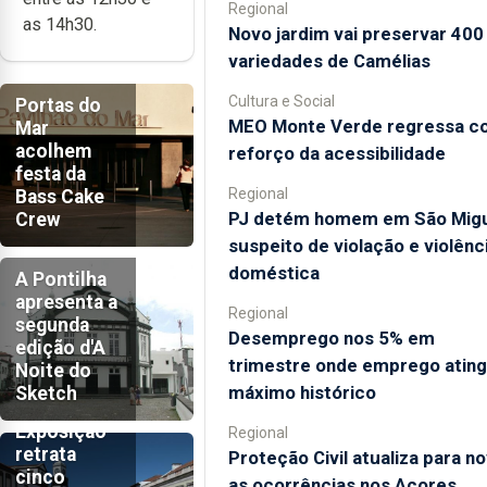
Regional
as 14h30.
Novo jardim vai preservar 400
variedades de Camélias
Cultura e Social
Portas do
MEO Monte Verde regressa c
Mar
acolhem
reforço da acessibilidade
festa da
Regional
Bass Cake
PJ detém homem em São Mig
Crew
suspeito de violação e violênc
doméstica
A Pontilha
apresenta a
Regional
segunda
Desemprego nos 5% em
edição d'A
trimestre onde emprego atin
Noite do
máximo histórico
Sketch
Exposição
Regional
retrata
Proteção Civil atualiza para n
cinco
as ocorrências nos Açores