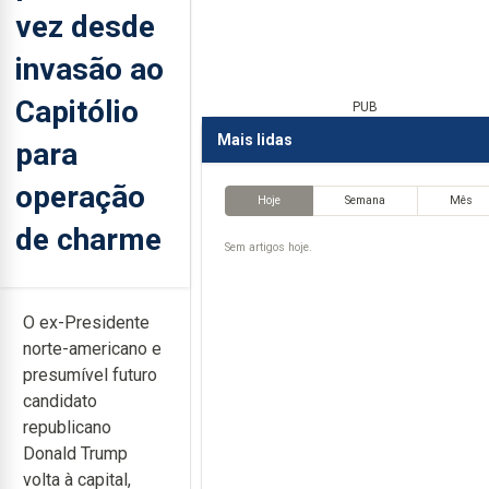
vez desde
invasão ao
Capitólio
PUB
Mais lidas
para
operação
Hoje
Semana
Mês
de charme
Sem artigos hoje.
O ex-Presidente
norte-americano e
presumível futuro
candidato
republicano
Donald Trump
volta à capital,