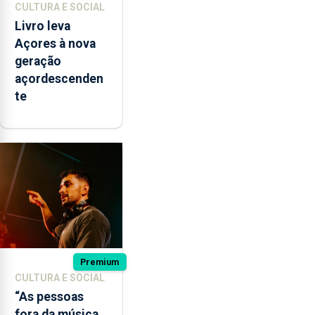
CULTURA E SOCIAL
Livro leva
Açores à nova
geração
açordescenden
te
Premium
CULTURA E SOCIAL
“As pessoas
fora da música