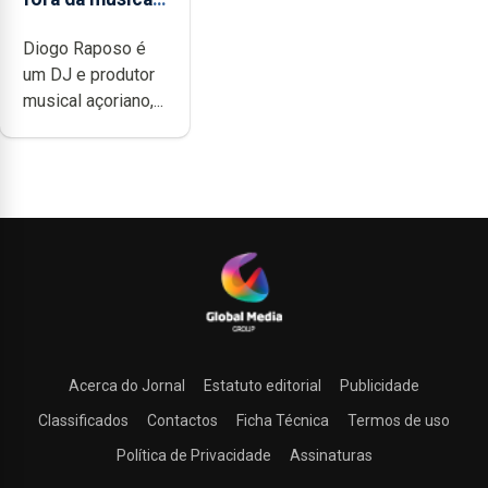
não têm a
Diogo Raposo é
noção do quão
um DJ e produtor
difícil é
musical açoriano,...
produzir uma
música”
Acerca do Jornal
Estatuto editorial
Publicidade
Classificados
Contactos
Ficha Técnica
Termos de uso
Política de Privacidade
Assinaturas