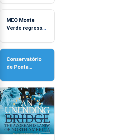
no Coliseu
Micaelense
MEO Monte
Verde regressa
com reforço da
acessibilidade
Conservatório
de Ponta
Delgada vai
contar com
novos
instrumentos