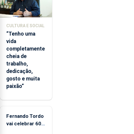
e
2026.
A
ilha
CULTURA E SOCIAL
das
“Tenho uma
Flores
vida
apresenta
completamente
um
cheia de
“decréscimo
trabalho,
significativo”
dedicação,
da
gosto e muita
CPUE
paixão”
entre
2022
e
2025
Fernando Tordo
vai celebrar 60
anos de carreira