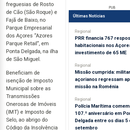
freguesias de Rosto
PUB
de Cão (São Roque) e
Últimas Notícias
Fajã de Baixo, no
Parque Empresarial
Regional
dos Açores “Azores
PRR financia 767 respo
Parque Retail”, em
habitacionais nos Açor
Ponta Delgada, na ilha
investimento de 65 ME
de São Miguel.
Regional
Missão cumprida: milita
Beneficiam de
açorianos regressam a
isenção de Imposto
missão na Roménia
Municipal sobre as
Transmissões
Regional
Onerosas de Imóveis
Polícia Marítima comem
(IMT) e Imposto de
107.º aniversário em Po
Selo, ao abrigo do
Delgada entre os dias 5 
Código da Insolvência
setembro