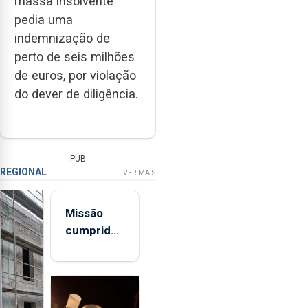
massa insolvente
pedia uma
indemnização de
perto de seis milhões
de euros, por violação
do dever de diligência.
PUB
REGIONAL
VER MAIS
Missão
cumprida:
militares
açorianos
regressam
após