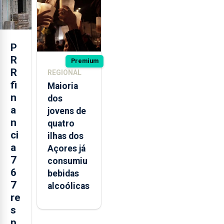
missão na
Roménia
P
R
Premium
R
REGIONAL
fi
Maioria
n
dos
a
jovens de
n
quatro
ci
ilhas dos
a
Açores já
7
consumiu
6
bebidas
7
alcoólicas
re
s
p