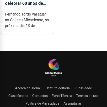
celebrar 60 anos de
carreira no Coliseu
Fernando Tordo vai atuar
Micaelense
no Coliseu Micaelense, no
próximo dia 13 de...
Acerca do Jornal
Estatuto editorial
Publicidade
Classificados
Contactos
Ficha Técnica
Termos de uso
Política de Privacidade
Assinaturas