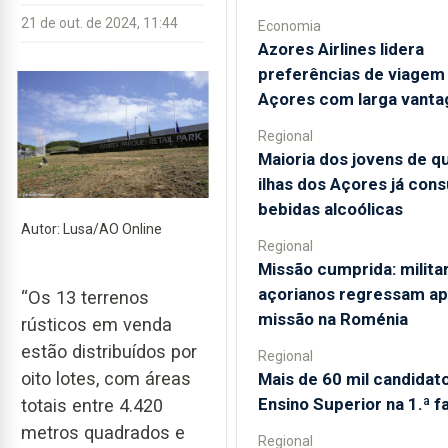
21 de out. de 2024, 11:44
Economia
Azores Airlines lidera
preferências de viagem
Açores com larga vant
Regional
Maioria dos jovens de q
ilhas dos Açores já con
bebidas alcoólicas
Autor: Lusa/AO Online
Regional
Missão cumprida: milita
açorianos regressam a
“Os 13 terrenos
missão na Roménia
rústicos em venda
estão distribuídos por
Regional
oito lotes, com áreas
Mais de 60 mil candidat
Ensino Superior na 1.ª f
totais entre 4.420
metros quadrados e
Regional