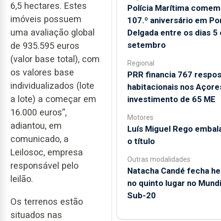
6,5 hectares. Estes
Polícia Marítima comem
imóveis possuem
107.º aniversário em Po
uma avaliação global
Delgada entre os dias 5 
setembro
de 935.595 euros
(valor base total), com
Regional
os valores base
PRR financia 767 respo
individualizados (lote
habitacionais nos Açor
a lote) a começar em
investimento de 65 ME
16.000 euros”,
Motores
adiantou, em
Luís Miguel Rego embal
comunicado, a
o título
Leilosoc, empresa
Outras modalidades
responsável pelo
Natacha Candé fecha he
leilão.
no quinto lugar no Mundi
Sub-20
Os terrenos estão
situados nas