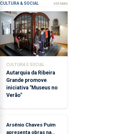
ronda
CULTURA & SOCIAL
VER MAIS
os
65
milhões
de
euros
e
abrange
767
CULTURA E SOCIAL
respostas
Autarquia da Ribeira
habitacionais,
Grande promove
anunciou
iniciativa "Museus no
o
Verão"
Governo
Regional.
Arsénio Chaves Puim
apresenta obras na