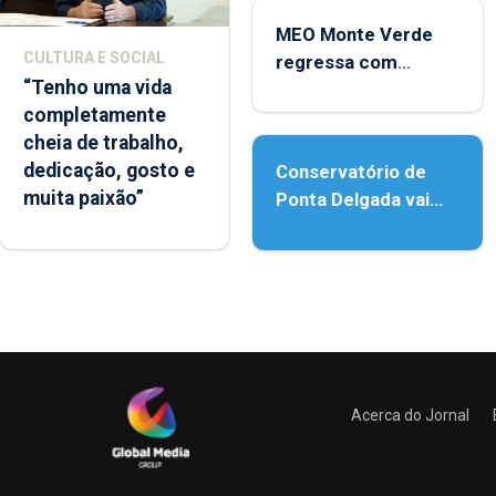
MEO Monte Verde
CULTURA E SOCIAL
regressa com
“Tenho uma vida
reforço da
completamente
acessibilidade
cheia de trabalho,
dedicação, gosto e
Conservatório de
muita paixão”
Ponta Delgada vai
contar com novos
instrumentos
Acerca do Jornal