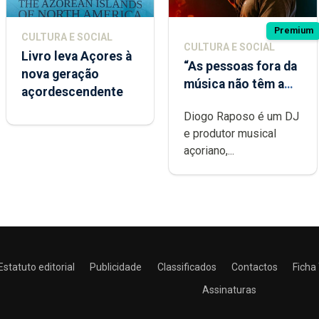
Premium
CULTURA E SOCIAL
CULTURA E SOCIAL
Livro leva Açores à
“As pessoas fora da
nova geração
música não têm a
açordescendente
noção do quão
Diogo Raposo é um DJ
difícil é produzir
e produtor musical
uma música”
açoriano,...
Estatuto editorial
Publicidade
Classificados
Contactos
Ficha
Assinaturas