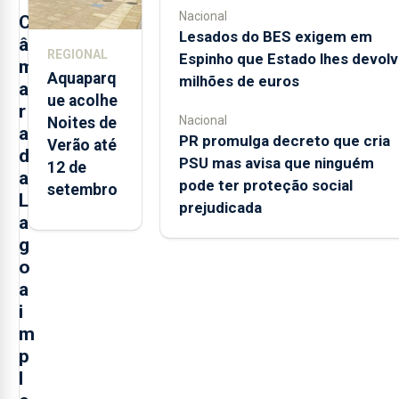
Açores
Nacional
C
Lesados do BES exigem em
â
REGIONAL
Espinho que Estado lhes devolv
m
Aquaparq
milhões de euros
a
ue acolhe
r
Nacional
Noites de
a
PR promulga decreto que cria
Verão até
d
PSU mas avisa que ninguém
12 de
a
pode ter proteção social
setembro
L
prejudicada
a
g
o
a
i
m
p
l