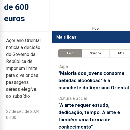
de 600
euros
PUB
Mais lidas
Açoriano Oriental
noticia a decisão
Hoje
Semana
Mês
do Governo da
República de
Capa
impor um limite
"Maioria dos jovens consome
para o valor das
bebidas alcoólicas" é a
passagens
manchete do Açoriano Oriental
aéreas elegível
ao subsídio
Cultura e Social
“A arte requer estudo,
27 de set. de 2024,
dedicação, tempo. A arte é
00:00
também uma forma de
conhecimento”