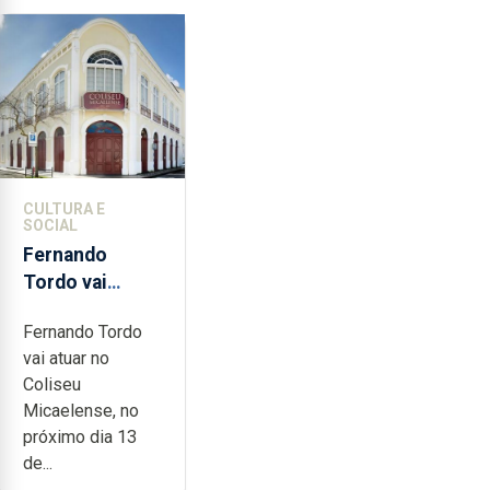
CULTURA E
SOCIAL
Fernando
Tordo vai
celebrar 60
Fernando Tordo
anos de
vai atuar no
carreira no
Coliseu
Coliseu
Micaelense, no
Micaelense
próximo dia 13
de...