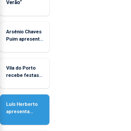
Verão"
Arsénio Chaves
Puim apresenta
obras na
Biblioteca de
Vila do Porto
Vila do Porto
recebe festas
em honra de
Nossa Senhora
da Assunção
Luís Herberto
apresenta
‘Lugares da
Paisagem’