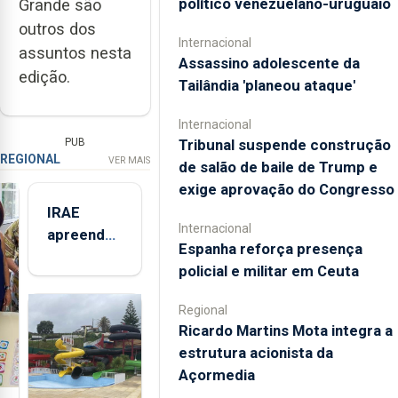
político venezuelano-uruguaio
Grande são
outros dos
Internacional
assuntos nesta
Assassino adolescente da
edição.
Tailândia 'planeou ataque'
Internacional
Tribunal suspende construção
PUB
REGIONAL
VER MAIS
de salão de baile de Trump e
exige aprovação do Congresso
IRAE
Internacional
apreendeu
Espanha reforça presença
mais de 32
policial e militar em Ceuta
toneladas
de
Regional
alimentos
Ricardo Martins Mota integra a
entre
estrutura acionista da
2021 e
Açormedia
2025 nos