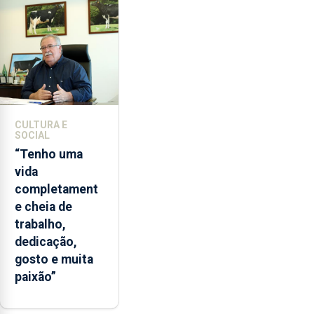
CULTURA E
SOCIAL
“Tenho uma
vida
completament
e cheia de
trabalho,
dedicação,
gosto e muita
paixão”