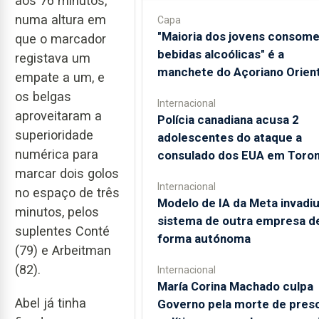
aos 76 minutos,
numa altura em
Capa
"Maioria dos jovens consom
que o marcador
bebidas alcoólicas" é a
registava um
manchete do Açoriano Orient
empate a um, e
os belgas
Internacional
aproveitaram a
Polícia canadiana acusa 2
superioridade
adolescentes do ataque a
numérica para
consulado dos EUA em Toro
marcar dois golos
Internacional
no espaço de três
Modelo de IA da Meta invadi
minutos, pelos
sistema de outra empresa d
suplentes Conté
forma autónoma
(79) e Arbeitman
(82).
Internacional
María Corina Machado culpa
Abel já tinha
Governo pela morte de pres