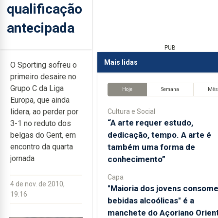
qualificação
antecipada
PUB
Mais lidas
O Sporting sofreu o
primeiro desaire no
Grupo C da Liga
Hoje
Semana
Mê
Europa, que ainda
lidera, ao perder por
Cultura e Social
“A arte requer estudo,
3-1 no reduto dos
dedicação, tempo. A arte é
belgas do Gent, em
também uma forma de
encontro da quarta
jornada
conhecimento”
Capa
4 de nov. de 2010,
"Maioria dos jovens consom
19:16
bebidas alcoólicas" é a
manchete do Açoriano Orient