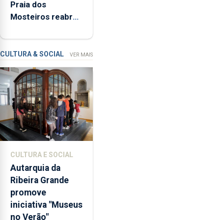
Praia dos
Açores
Flores
Mosteiros reabre
e
a banhos após
Pico
terceira
-
interditação
revela
CULTURA & SOCIAL
VER MAIS
que
o
álcool
é
a
substância
psicoativa
mais
CULTURA E SOCIAL
consumida
Autarquia da
entre
Ribeira Grande
os
promove
jovens
iniciativa "Museus
e
no Verão"
identifica