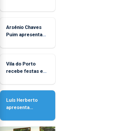
o
Pico
como
a
Arsénio Chaves
ilha
Puim apresenta
com
obras na
maior
Biblioteca de Vila
consumo
do Porto
experimental.
Vila do Porto
recebe festas em
honra de Nossa
Senhora da
Assunção
Luís Herberto
apresenta
‘Lugares da
Paisagem’