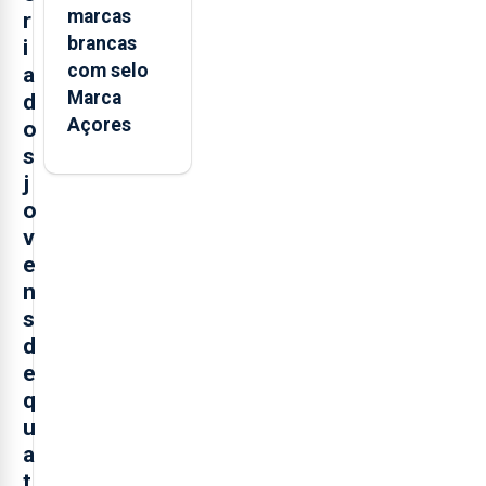
marcas
r
brancas
i
com selo
a
Marca
d
Açores
o
s
j
o
v
e
n
s
d
e
q
u
a
t