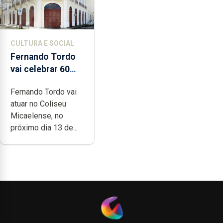
CULTURA E SOCIAL
Fernando Tordo
vai celebrar 60
anos de carreira
Fernando Tordo vai
no Coliseu
atuar no Coliseu
Micaelense
Micaelense, no
próximo dia 13 de...