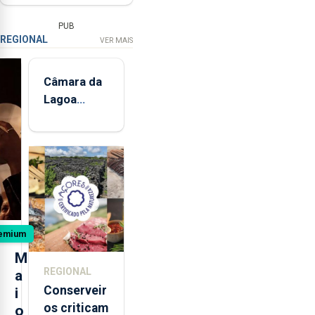
PUB
REGIONAL
VER MAIS
Câmara da
Lagoa
implementa
programa
"Hora de
Ser
emium
M
REGIONAL
a
Conserveir
i
os criticam
o