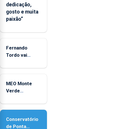
da
dedicação,
CPUE
gosto e muita
entre
paixão”
2022
e
2025
Fernando
Tordo vai
celebrar 60
anos de
carreira no
MEO Monte
Coliseu
Verde
Micaelense
regressa com
reforço da
acessibilidade
Conservatório
de Ponta