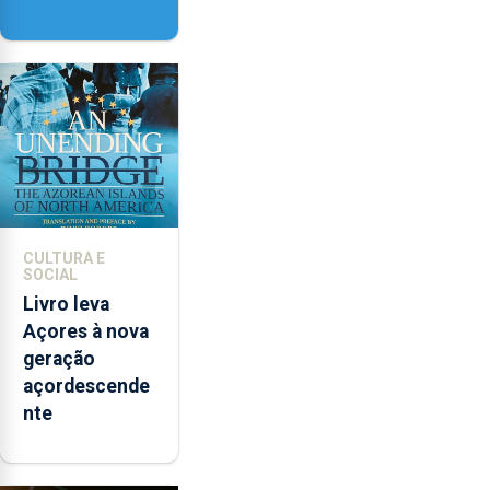
Delgada vai
contar com
novos
instrumentos
CULTURA E
SOCIAL
Livro leva
Açores à nova
geração
açordescende
nte