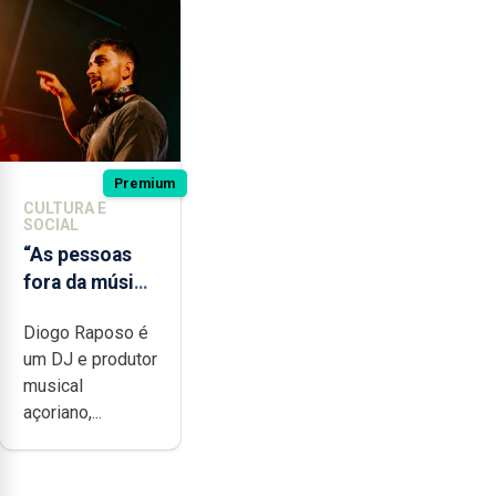
Premium
CULTURA E
SOCIAL
“As pessoas
fora da música
não têm a
Diogo Raposo é
noção do quão
um DJ e produtor
difícil é
musical
produzir uma
açoriano,...
música”