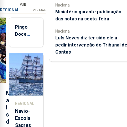
PUB
Nacional
REGIONAL
VER MAIS
Ministério garante publicação
das notas na sexta-feira
Pingo
Nacional
Doce
Luís Neves diz ter sido ele a
abre esta
pedir intervenção do Tribunal d
quinta-
Contas
feira nova
loja em
São
Sebastião
e cria 30
postos de
M
trabalho
a
REGIONAL
i
Navio-
s
Escola
d
Sagres