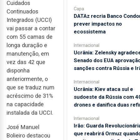
Cuidados
Capa
Continuados
DATAz recria Banco Condor
Integrados (UCCI)
prever impactos no
vai passar a contar
ecossistema
com 55 camas de
longa duração e
Internacional
Ucrânia: Zelensky agradec
manutenção, em
Senado dos EUA aprovação
vez das 42 que
sanções contra Rússia e Ir
disponha
anteriormente, o
Internacional
que se traduz num
Ucrânia: Kiev ataca sul e
acréscimo de 31%
sudoeste da Rússia com 4
na capacidade
drones e danifica duas refi
instalada da UCCI.
Internacional
Irão: Guarda Revolucionária
José Manuel
que reabrirá Ormuz quand
Bolieiro destacou