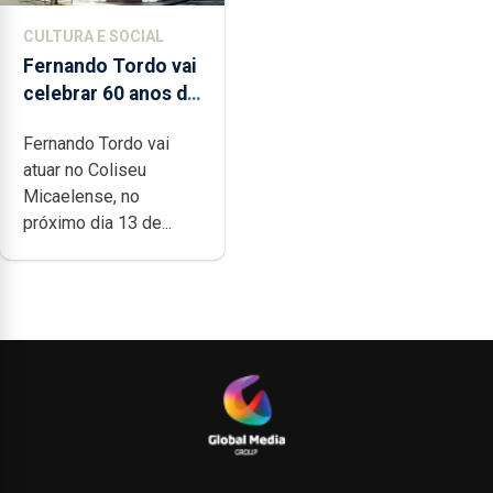
CULTURA E SOCIAL
Fernando Tordo vai
celebrar 60 anos de
carreira no Coliseu
Fernando Tordo vai
Micaelense
atuar no Coliseu
Micaelense, no
próximo dia 13 de...