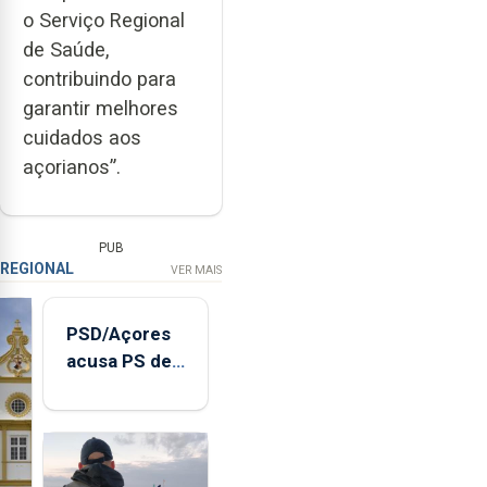
o Serviço Regional
de Saúde,
contribuindo para
garantir melhores
cuidados aos
açorianos”.
PUB
REGIONAL
VER MAIS
PSD/Açores
acusa PS de
"posição
contraditória"
sobre
evolução