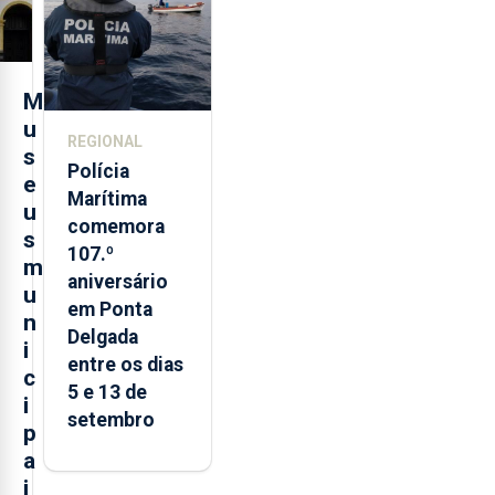
turística
M
u
REGIONAL
s
Polícia
e
Marítima
u
comemora
s
107.º
m
aniversário
u
em Ponta
n
Delgada
i
entre os dias
c
5 e 13 de
i
setembro
p
a
i