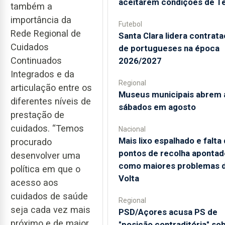
aceitarem condições de T
também a
importância da
Futebol
Rede Regional de
Santa Clara lidera contrat
Cuidados
de portugueses na época
Continuados
2026/2027
Integrados e da
Regional
articulação entre os
Museus municipais abrem 
diferentes níveis de
sábados em agosto
prestação de
cuidados. “Temos
Nacional
Mais lixo espalhado e falta
procurado
pontos de recolha apontad
desenvolver uma
como maiores problemas 
política em que o
Volta
acesso aos
cuidados de saúde
Regional
seja cada vez mais
PSD/Açores acusa PS de
próximo e de maior
"posição contraditória" so