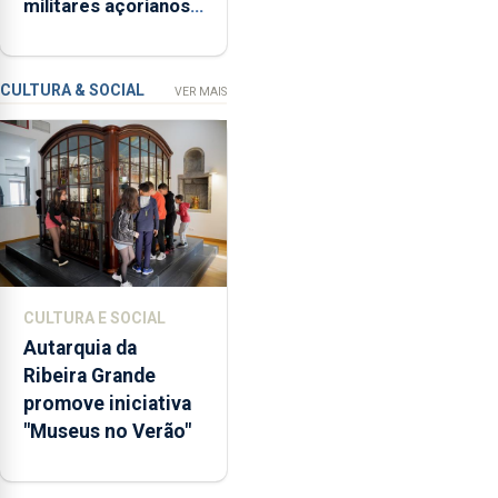
militares açorianos
“Museus
regressam após
no
missão na Roménia
Verão”,
que
CULTURA & SOCIAL
VER MAIS
garante
a
abertura
dos
museus
e
núcleos
museológicos
CULTURA E SOCIAL
integrados
Autarquia da
na
Ribeira Grande
Rede
promove iniciativa
Municipal
"Museus no Verão"
de
Museus
aos