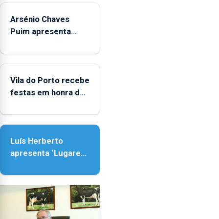
sábados
Arsénio Chaves
durante
o
Puim apresenta
mês
obras na Biblioteca
de
de Vila do Porto
agosto,
entre
Vila do Porto recebe
as
festas em honra de
14h00
Nossa Senhora da
e
Assunção
as
18h00.
Luís Herberto
apresenta ‘Lugares
da Paisagem’