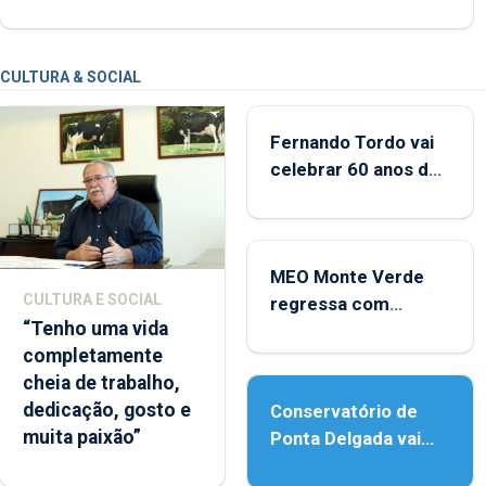
CULTURA & SOCIAL
Fernando Tordo vai
celebrar 60 anos de
carreira no Coliseu
Micaelense
MEO Monte Verde
CULTURA E SOCIAL
regressa com
“Tenho uma vida
reforço da
completamente
acessibilidade
cheia de trabalho,
dedicação, gosto e
Conservatório de
muita paixão”
Ponta Delgada vai
contar com novos