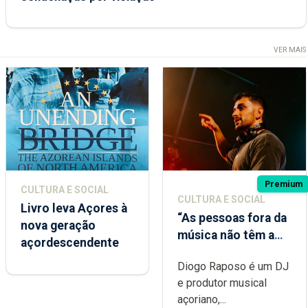
VER MAIS
Premium
CULTURA E SOCIAL
CULTURA E SOCIAL
Livro leva Açores à
“As pessoas fora da
nova geração
música não têm a
açordescendente
noção do quão
Diogo Raposo é um DJ
difícil é produzir
e produtor musical
uma música”
açoriano,...