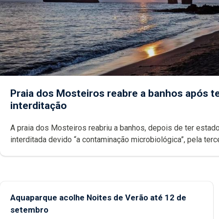
Praia dos Mosteiros reabre a banhos após te
interditação
A praia dos Mosteiros reabriu a banhos, depois de ter estado
interditada devido “a contaminação microbiológica”, pela terceira vez
desde o início da época balnear
Aquaparque acolhe Noites de Verão até 12 de
setembro