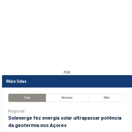
PUB
Mais lidas
Hoje
Semana
Mês
Regional
Solenerge fez energia solar ultrapassar potência
da geotermia nos Açores