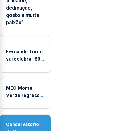
trabalho,
significativo”
dedicação,
da
gosto e muita
CPUE
paixão”
entre
2022
e
2025
Fernando Tordo
vai celebrar 60
anos de carreira
no Coliseu
Micaelense
MEO Monte
Verde regressa
com reforço da
acessibilidade
Conservatório