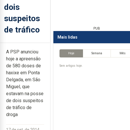
dois
suspeitos
de tráfico
PUB
Mais lidas
A PSP anunciou
Hoje
Semana
Mês
hoje a apreensão
de 580 doses de
Sem artigos hoje.
haxixe em Ponta
Delgada, em São
Miguel, que
estavam na posse
de dois suspeitos
de tráfico de
droga
17 de set. de 2014,