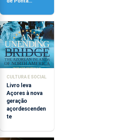
de Ponta
Delgada vai
contar com
novos
instrumentos
CULTURA E SOCIAL
Livro leva
Açores à nova
geração
açordescenden
te