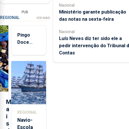
Nacional
Ministério garante publicação
PUB
REGIONAL
VER MAIS
das notas na sexta-feira
Nacional
Pingo
Luís Neves diz ter sido ele a
Doce
pedir intervenção do Tribunal 
abre esta
Contas
quinta-
feira nova
loja em
São
Sebastião
e cria 30
postos de
M
trabalho
a
REGIONAL
i
Navio-
s
Escola