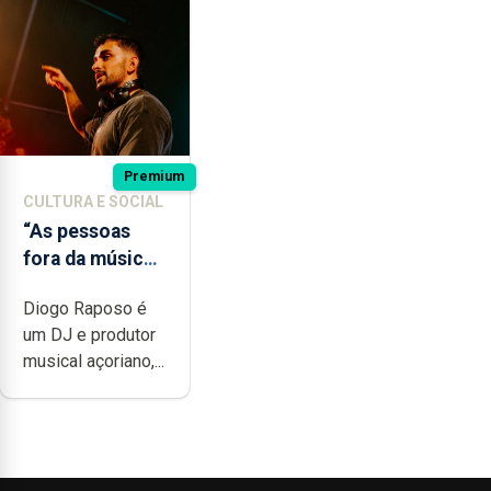
Premium
CULTURA E SOCIAL
“As pessoas
fora da música
não têm a
Diogo Raposo é
noção do quão
um DJ e produtor
difícil é
musical açoriano,...
produzir uma
música”