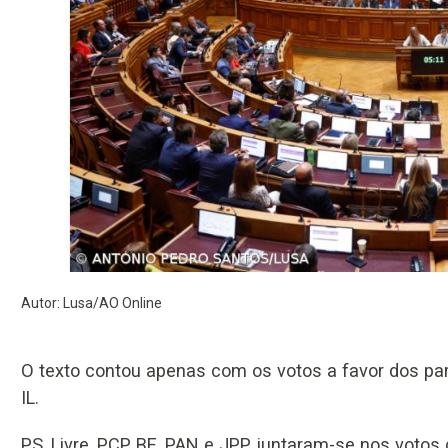
Autor: Lusa/AO Online
O texto contou apenas com os votos a favor dos pa
IL.
PS, Livre, PCP, BE, PAN e JPP juntaram-se nos voto