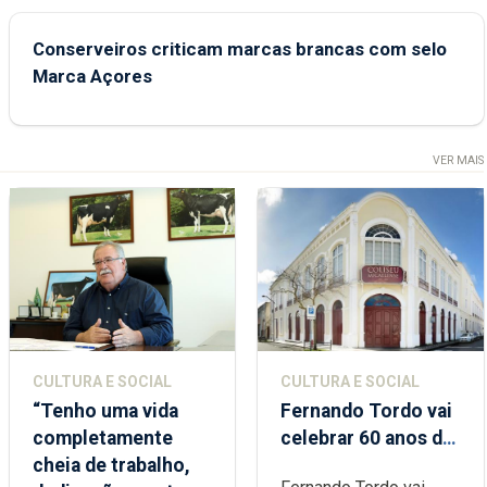
Conserveiros criticam marcas brancas com selo
Marca Açores
VER MAIS
CULTURA E SOCIAL
CULTURA E SOCIAL
“Tenho uma vida
Fernando Tordo vai
completamente
celebrar 60 anos de
cheia de trabalho,
carreira no Coliseu