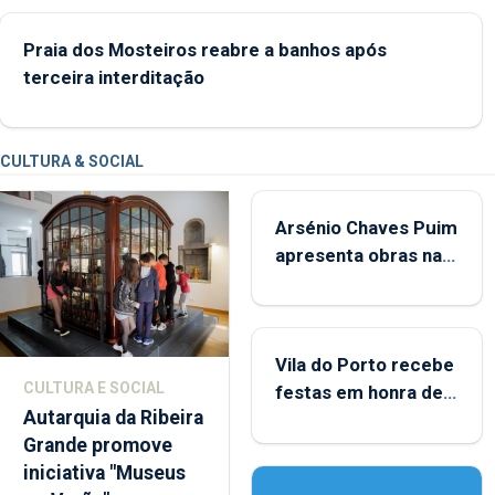
crianças
Praia dos Mosteiros reabre a banhos após
terceira interditação
CULTURA & SOCIAL
Arsénio Chaves Puim
apresenta obras na
Biblioteca de Vila do
Porto
Vila do Porto recebe
CULTURA E SOCIAL
festas em honra de
Autarquia da Ribeira
Nossa Senhora da
Grande promove
Assunção
iniciativa "Museus