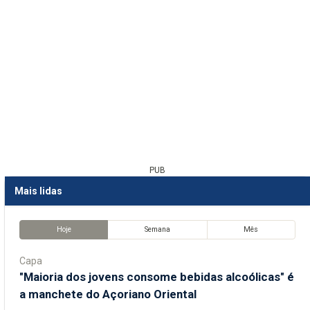
PUB
Mais lidas
Hoje
Semana
Mês
Capa
"Maioria dos jovens consome bebidas alcoólicas" é
a manchete do Açoriano Oriental