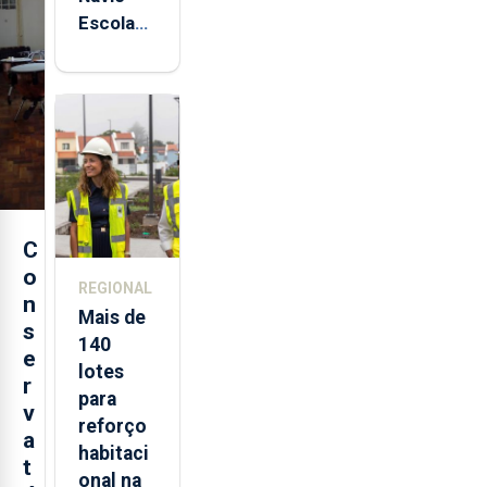
Escola
Sagres
está de
regresso
aos
Açores
C
o
REGIONAL
n
Mais de
s
140
e
lotes
r
para
v
reforço
a
habitaci
t
onal na