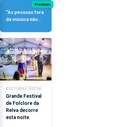
Premium
“As pessoas fora
da música não
têm a noção do
quão difícil é
produzir uma
música”
CULTURA E SOCIAL
Grande Festival
de Folclore da
Relva decorre
esta noite