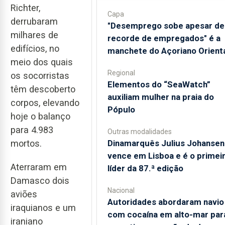
Richter,
Capa
derrubaram
"Desemprego sobe apesar de
milhares de
recorde de empregados" é a
edifícios, no
manchete do Açoriano Orient
meio dos quais
Regional
os socorristas
​Elementos do “SeaWatch”
têm descoberto
auxiliam mulher na praia do
corpos, elevando
Pópulo
hoje o balanço
para 4.983
Outras modalidades
Dinamarquês Julius Johansen
mortos.
vence em Lisboa e é o primei
Aterraram em
líder da 87.ª edição
Damasco dois
Nacional
aviões
Autoridades abordaram navio
iraquianos e um
com cocaína em alto-mar par
iraniano