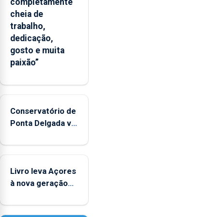
completamente
cheia de
trabalho,
dedicação,
gosto e muita
paixão”
Conservatório de
Ponta Delgada vai
contar com
novos
instrumentos
Livro leva Açores
à nova geração
açordescendente