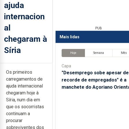
ajuda
internacion
al
PUB
chegaram à
Mais lidas
Síria
Hoje
Semana
Mês
Capa
Os primeiros
"Desemprego sobe apesar de
carregamentos de
recorde de empregados" é a
ajuda internacional
manchete do Açoriano Orient
chegaram hoje à
Síria, num dia em
que os socorristas
continuam a
procurar
sobreviventes dos