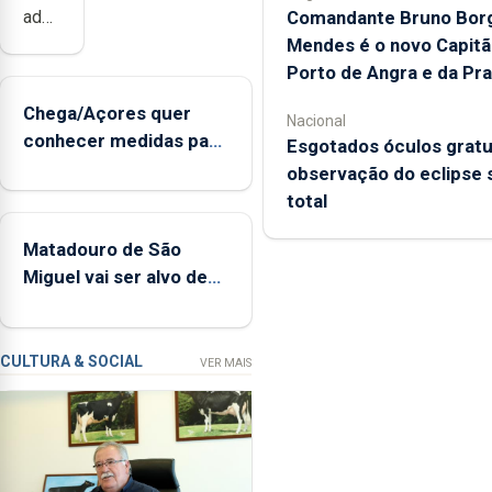
Comandante Bruno Bor
adquiridos
instrumentos
Mendes é o novo Capitã
de
Porto de Angra e da Pra
sopro,
Chega/Açores quer
Nacional
uma
conhecer medidas para
Esgotados óculos gratu
harpa,
controlar a dívida
observação do eclipse 
tímpanos
pública regional
total
e
estrados,
Matadouro de São
permitindo
Miguel vai ser alvo de
reforçar
requalificação
as
condições
de
CULTURA & SOCIAL
VER MAIS
ensino
da
instituição