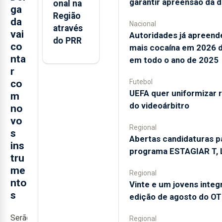
garantir apreensão da 
onal na
ga
semanais ou da revista.
Região
da
Nacional
através
vai
Autoridades já apreen
ASSINE HOJE
do PRR
co
mais cocaína em 2026 
nta
Já sou assinante
em todo o ano de 2025
r
Futebol
co
UEFA quer uniformizar 
m
do videoárbitro
no
vo
Regional
s
Abertas candidaturas p
ins
programa ESTAGIAR T, L
tru
me
Regional
nto
Vinte e um jovens inte
s
edição de agosto do OT
Serão
Regional