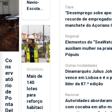
Navio-
É um sentimento de
Capa
Escola
dever...
"Desemprego sobe ape
Sagres
recorde de empregados
está de
manchete do Açoriano O
regresso
Conteúdo
aos
Regional
exclusivo para
Açores
​Elementos do “SeaWat
subscritores.
auxiliam mulher na prai
Pópulo
Estar informado
Co
custa menos do
Outras modalidades
ns
REGIONAL
Dinamarquês Julius Jo
que um café por
erv
Mais de
vence em Lisboa e é o 
dia!
ató
140
líder da 87.ª edição
rio
lotes
Inclui acesso à
de
para
Nacional
totalidade das edições
Po
Autoridades abordaram
reforço
impressas, em formato
nta
digital, dos jornais e dos
com cocaína em alto-m
habitaci
Del
respetivos suplementos