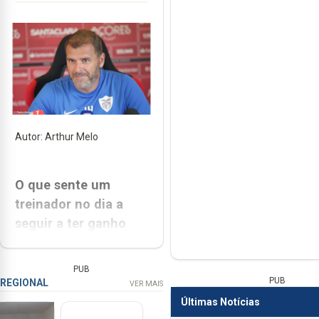
Autor: Arthur Melo
O que sente um
treinador no dia a
seguir a ter ganho
pela primeira vez no
Estádio da Luz, um
PUB
feito ao alcance de
PUB
REGIONAL
VER MAIS
poucos?
Últimas Notícias