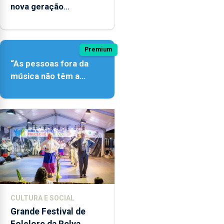
nova geração
açordescendente
Premium
“As pessoas fora da
música não têm a
noção do quão difícil é
produzir uma música”
CULTURA E SOCIAL
Grande Festival de
Folclore da Relva