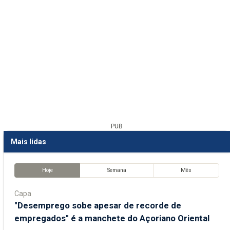
PUB
Mais lidas
Hoje
Semana
Mês
Capa
"Desemprego sobe apesar de recorde de
empregados" é a manchete do Açoriano Oriental