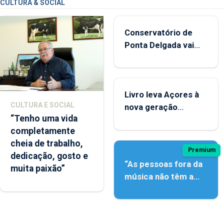
CULTURA & SOCIAL
Conservatório de
Ponta Delgada vai
contar com novos
instrumentos
Livro leva Açores à
CULTURA E SOCIAL
nova geração
“Tenho uma vida
açordescendente
completamente
cheia de trabalho,
Premium
dedicação, gosto e
“As pessoas fora da
muita paixão”
música não têm a
noção do quão difícil
é produzir uma
música”