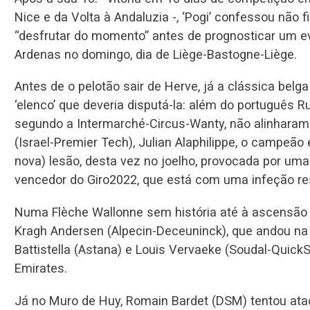
Nice e da Volta à Andaluzia -, ‘Pogi’ confessou não f
“desfrutar do momento” antes de prognosticar um e
Ardenas no domingo, dia de Liège-Bastogne-Liège.
Antes de o pelotão sair de Herve, já a clássica belg
‘elenco’ que deveria disputá-la: além do português Ru
segundo a Intermarché-Circus-Wanty, não alinharam
(Israel-Premier Tech), Julian Alaphilippe, o campeã
nova) lesão, desta vez no joelho, provocada por uma 
vencedor do Giro2022, que está com uma infeção res
Numa Flèche Wallonne sem história até à ascensão f
Kragh Andersen (Alpecin-Deceuninck), que andou na 
Battistella (Astana) e Louis Vervaeke (Soudal-Quick
Emirates.
Já no Muro de Huy, Romain Bardet (DSM) tentou ataca