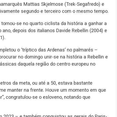
inamarquês Mattias Skjelmose (Trek-Segafredo) e
petivamente segundo e terceiro com o mesmo tempo.
rnou-se no quarto ciclista da história a ganhar a
no, depois dos italianos Davide Rebellin (2004) e
1).
pletou o ‘tríptico das Ardenas’ no palmarés –
rocurar no domingo unir-se na história a Rebellin e
clássicas daquela região do centro europeu no
metros da meta, ou até a 50, estava bastante
a me manter na frente. Houve um momento em que
r”, congratulou-se o esloveno, notando que
em 2023 – e também conquistou as gerais do Paris-