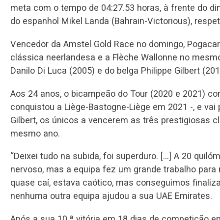
meta com o tempo de 04:27.53 horas, à frente do d
do espanhol Mikel Landa (Bahrain-Victorious), res
Vencedor da Amstel Gold Race no domingo, Pogacar to
clássica neerlandesa e a Flèche Wallonne no mesmo a
Danilo Di Luca (2005) e do belga Philippe Gilbert (201
Aos 24 anos, o bicampeão do Tour (2020 e 2021) com
conquistou a Liège-Bastogne-Liège em 2021 -, e vai p
Gilbert, os únicos a vencerem as três prestigiosas 
mesmo ano.
“Deixei tudo na subida, foi superduro. […] A 20 quiló
nervoso, mas a equipa fez um grande trabalho par
quase caí, estava caótico, mas conseguimos finaliza
nenhuma outra equipa ajudou a sua UAE Emirates.
Após a sua 10.ª vitória em 18 dias de competição 