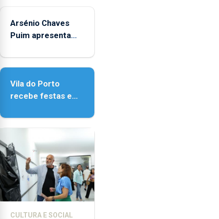
as
14h00
Arsénio Chaves
e
Puim apresenta
as
obras na Biblioteca
18h00.
de Vila do Porto
Vila do Porto
recebe festas em
honra de Nossa
Senhora da
Assunção
CULTURA E SOCIAL