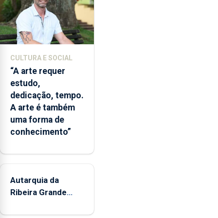
dos
museus
e
núcleos
museológicos
CULTURA E SOCIAL
integrados
“A arte requer
na
estudo,
Rede
dedicação, tempo.
Municipal
A arte é também
de
uma forma de
Museus
conhecimento”
aos
sábados
durante
o
mês
Autarquia da
de
Ribeira Grande
agosto,
promove iniciativa
entre
"Museus no Verão"