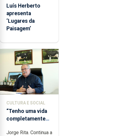
Luís Herberto
apresenta
‘Lugares da
Paisagem’
CULTURA E SOCIAL
“Tenho uma vida
completamente
cheia de trabalho,
Jorge Rita. Continua a
dedicação, gosto