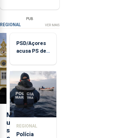
PUB
REGIONAL
VER MAIS
PSD/Açores
acusa PS de
"posição
contraditória"
sobre
evolução
turística
M
u
REGIONAL
s
Polícia