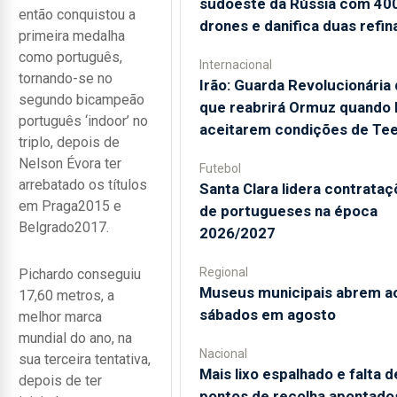
sudoeste da Rússia com 40
então conquistou a
drones e danifica duas refin
primeira medalha
como português,
Internacional
tornando-se no
Irão: Guarda Revolucionária 
segundo bicampeão
que reabrirá Ormuz quando
português ‘indoor’ no
aceitarem condições de Te
triplo, depois de
Nelson Évora ter
Futebol
arrebatado os títulos
Santa Clara lidera contrata
em Praga2015 e
de portugueses na época
Belgrado2017.
2026/2027
Regional
Pichardo conseguiu
Museus municipais abrem a
17,60 metros, a
sábados em agosto
melhor marca
mundial do ano, na
Nacional
sua terceira tentativa,
Mais lixo espalhado e falta d
depois de ter
pontos de recolha apontado