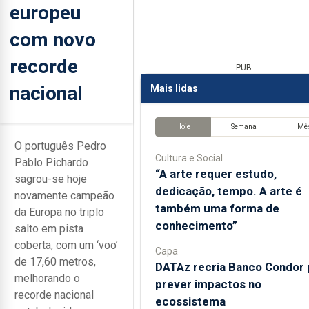
europeu
com novo
recorde
PUB
nacional
Mais lidas
Hoje
Semana
Mê
O português Pedro
Cultura e Social
Pablo Pichardo
“A arte requer estudo,
sagrou-se hoje
dedicação, tempo. A arte é
novamente campeão
também uma forma de
da Europa no triplo
conhecimento”
salto em pista
coberta, com um ‘voo’
Capa
de 17,60 metros,
DATAz recria Banco Condor 
melhorando o
prever impactos no
recorde nacional
ecossistema