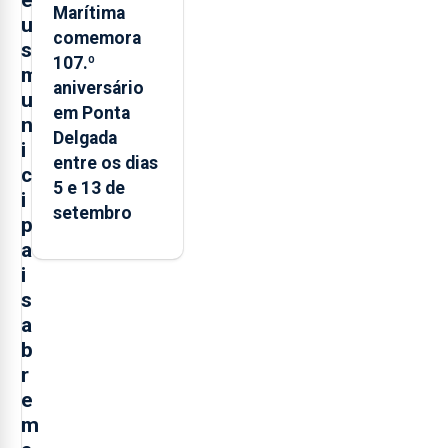
e
Marítima
u
comemora
s
107.º
m
aniversário
u
em Ponta
n
Delgada
i
entre os dias
c
5 e 13 de
i
setembro
p
a
i
s
a
b
r
e
m