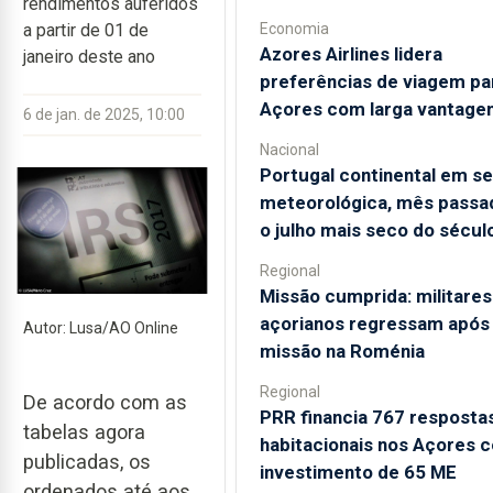
rendimentos auferidos
Economia
a partir de 01 de
Azores Airlines lidera
janeiro deste ano
preferências de viagem pa
Açores com larga vantage
6 de jan. de 2025, 10:00
Nacional
Portugal continental em s
meteorológica, mês passad
o julho mais seco do sécul
Regional
Missão cumprida: militares
açorianos regressam após
Autor: Lusa/AO Online
missão na Roménia
Regional
De acordo com as
PRR financia 767 resposta
tabelas agora
habitacionais nos Açores 
publicadas, os
investimento de 65 ME
ordenados até aos