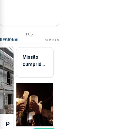
PUB
REGIONAL
VER MAIS
Missão
cumprida:
militares
açorianos
regressam
após
missão na
Roménia
P