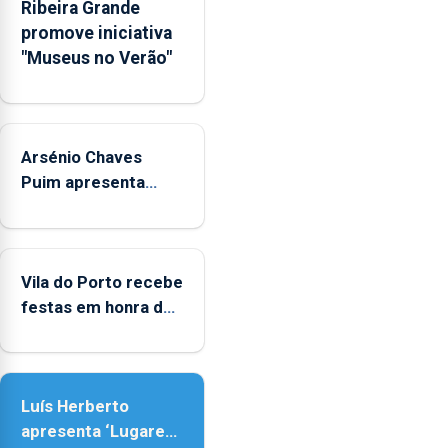
Ribeira Grande
anunciou
promove iniciativa
o
"Museus no Verão"
Governo
Regional.
Arsénio Chaves
Puim apresenta
obras na Biblioteca
de Vila do Porto
Vila do Porto recebe
festas em honra de
Nossa Senhora da
Assunção
Luís Herberto
apresenta ‘Lugares