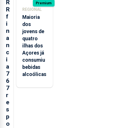
R
Premium
R
REGIONAL
f
Maioria
i
dos
n
jovens de
a
quatro
n
ilhas dos
c
Açores já
i
consumiu
a
bebidas
7
alcoólicas
6
7
r
e
s
p
o