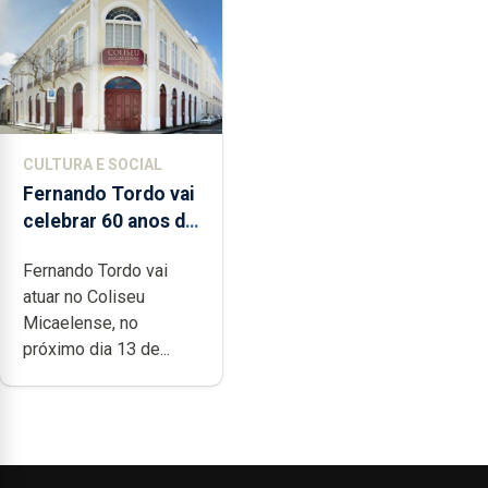
CULTURA E SOCIAL
Fernando Tordo vai
celebrar 60 anos de
carreira no Coliseu
Fernando Tordo vai
Micaelense
atuar no Coliseu
Micaelense, no
próximo dia 13 de...