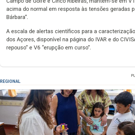
Campo de Golfe e Cinco Ribeiras, mantém-se em V1, 
acima do normal em resposta às tensões geradas p
Bárbara”.
A escala de alertas científicos para a caracterizaçã
dos Açores, disponível na página do IVAR e do CIVISA
repouso” e V6 “erupção em curso”.
P
REGIONAL