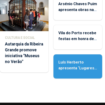
Arsénio Chaves Puim
apresenta obras na
Biblioteca de Vila do
Porto
Vila do Porto recebe
CULTURA E SOCIAL
festas em honra de
Autarquia da Ribeira
Nossa Senhora da
Grande promove
Assunção
iniciativa "Museus
no Verão"
Luís Herberto
apresenta ‘Lugares
da Paisagem’