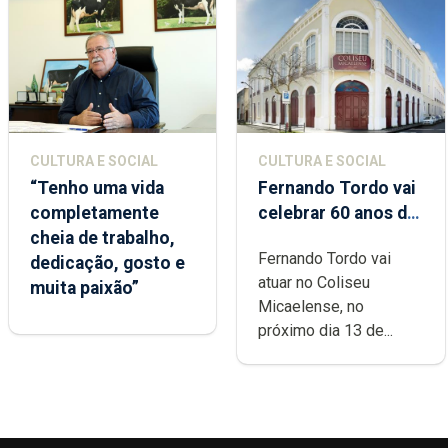
CULTURA E SOCIAL
CULTURA E SOCIAL
“Tenho uma vida
Fernando Tordo vai
completamente
celebrar 60 anos de
cheia de trabalho,
carreira no Coliseu
Fernando Tordo vai
dedicação, gosto e
Micaelense
atuar no Coliseu
muita paixão”
Micaelense, no
próximo dia 13 de...