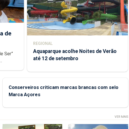
a de
REGIONAL
Aquaparque acolhe Noites de Verão
de Ser”
até 12 de setembro
junto das
Conserveiros criticam marcas brancas com selo
Marca Açores
VER MAIS