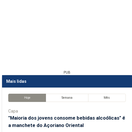
PUB
Mais lidas
Hoje
Semana
Mês
Capa
"Maioria dos jovens consome bebidas alcoólicas" é
a manchete do Açoriano Oriental