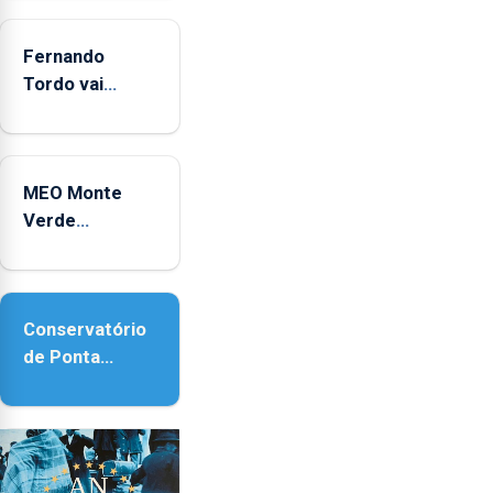
2025
Fernando
Tordo vai
celebrar 60
anos de
carreira no
MEO Monte
Coliseu
Verde
Micaelense
regressa com
reforço da
acessibilidade
Conservatório
de Ponta
Delgada vai
contar com
novos
instrumentos