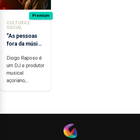
Premium
CULTURA E
SOCIAL
“As pessoas
fora da música
não têm a
Diogo Raposo é
noção do quão
um DJ e produtor
difícil é
musical
produzir uma
açoriano,...
música”