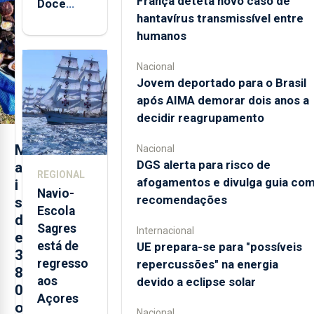
França deteta novo caso de
Doce
hantavírus transmissível entre
abre esta
humanos
quinta-
feira nova
Nacional
loja em
Jovem deportado para o Brasil
São
após AIMA demorar dois anos a
Sebastião
decidir reagrupamento
e cria 30
postos de
M
Nacional
trabalho
DGS alerta para risco de
a
REGIONAL
afogamentos e divulga guia co
i
Navio-
recomendações
s
Escola
d
Sagres
Internacional
e
está de
UE prepara-se para "possíveis
3
regresso
repercussões" na energia
8
aos
devido a eclipse solar
0
Açores
o
Nacional