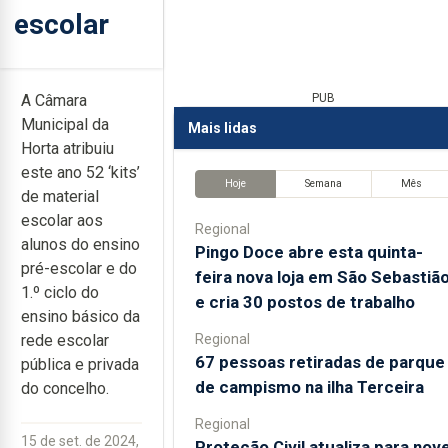
escolar
A Câmara
PUB
Municipal da
Mais lidas
Horta atribuiu
este ano 52 ‘kits’
Hoje
Semana
Mês
de material
escolar aos
Regional
alunos do ensino
Pingo Doce abre esta quinta-
pré-escolar e do
feira nova loja em São Sebastiã
1.º ciclo do
e cria 30 postos de trabalho
ensino básico da
Regional
rede escolar
67 pessoas retiradas de parque
pública e privada
de campismo na ilha Terceira
do concelho.
Regional
15 de set. de 2024,
Proteção Civil atualiza para nov