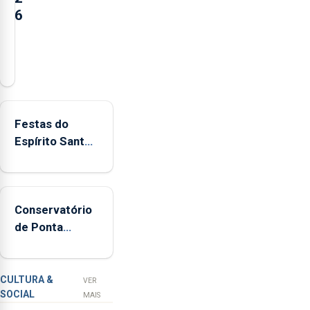
6
Açores
registaram
mais
de
380
Festas do
ocorrências
Espírito Santo
e
mais
mais
ecológicas
de
160
Conservatório
inspeções
de Ponta
relacionadas
Delgada vai
com
contar com
a
novos
apanha
CULTURA &
VER
SOCIAL
ilegal
instrumentos
MAIS