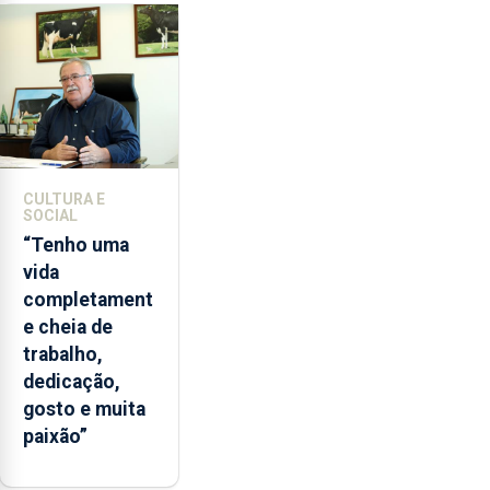
de
lapas
entre
2022
e
2026.
A
ilha
CULTURA E
das
SOCIAL
Flores
“Tenho uma
apresenta
vida
um
completament
“decréscimo
e cheia de
significativo”
trabalho,
da
dedicação,
CPUE
gosto e muita
entre
paixão”
2022
e