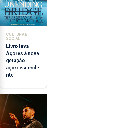
CULTURA E
SOCIAL
Livro leva
Açores à nova
geração
açordescende
nte