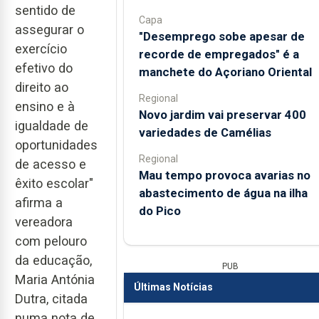
sentido de
Capa
assegurar o
"Desemprego sobe apesar de
exercício
recorde de empregados" é a
efetivo do
manchete do Açoriano Oriental
direito ao
Regional
ensino e à
Novo jardim vai preservar 400
igualdade de
variedades de Camélias
oportunidades
Regional
de acesso e
Mau tempo provoca avarias no
êxito escolar"
abastecimento de água na ilha
afirma a
do Pico
vereadora
com pelouro
da educação,
PUB
Maria Antónia
Últimas Notícias
Dutra, citada
numa nota de