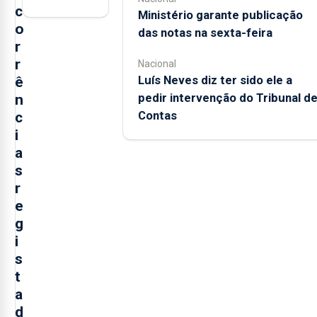
c
Ministério garante publicação
o
das notas na sexta-feira
r
r
Nacional
Luís Neves diz ter sido ele a
ê
pedir intervenção do Tribunal d
n
Contas
c
i
a
s
r
e
g
i
s
t
a
d