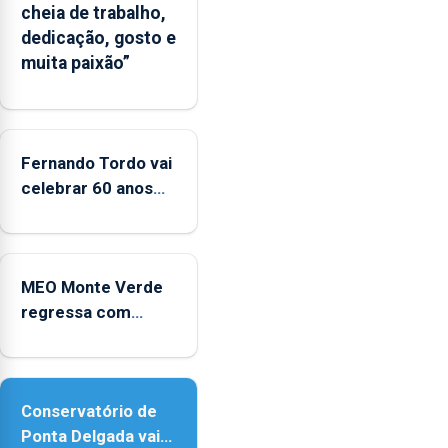
cheia de trabalho,
apresenta
dedicação, gosto e
um
muita paixão”
“decréscimo
significativo”
da
CPUE
entre
Fernando Tordo vai
2022
celebrar 60 anos
e
de carreira no
2025
Coliseu Micaelense
MEO Monte Verde
regressa com
reforço da
acessibilidade
Conservatório de
Ponta Delgada vai