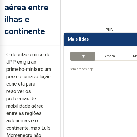
aérea entre
ilhas e
continente
PUB
Mais lidas
O deputado único do
Hoje
Semana
M
JPP exigiu ao
primeiro-ministro um
Sem artigos hoje.
prazo e uma solução
concreta para
resolver os
problemas de
mobilidade aérea
entre as regiões
autónomas e o
continente, mas Luís
Montenegro não