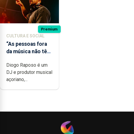
Premium
CULTURA E SOCIAL
“As pessoas fora
da música não têm
a noção do quão
Diogo Raposo é um
difícil é produzir
DJ e produtor musical
uma música”
açoriano,...