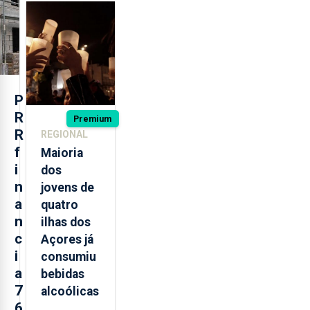
regressam
após
missão na
Roménia
P
R
Premium
R
REGIONAL
f
Maioria
i
dos
n
jovens de
a
quatro
n
ilhas dos
c
Açores já
i
consumiu
a
bebidas
7
alcoólicas
6