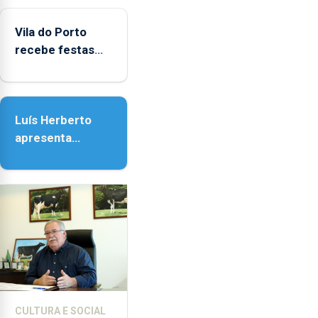
do Porto
Vila do Porto
recebe festas
em honra de
Nossa Senhora
da Assunção
Luís Herberto
apresenta
‘Lugares da
Paisagem’
CULTURA E SOCIAL