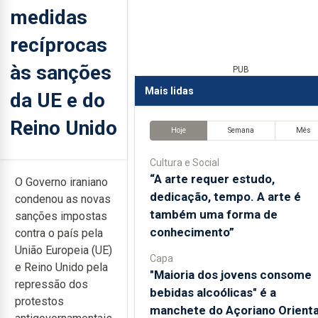
medidas
recíprocas
às sanções
PUB
Mais lidas
da UE e do
Reino Unido
Hoje
Semana
Mês
Cultura e Social
“A arte requer estudo,
O Governo iraniano
dedicação, tempo. A arte é
condenou as novas
também uma forma de
sanções impostas
conhecimento”
contra o país pela
União Europeia (UE)
Capa
e Reino Unido pela
"Maioria dos jovens consome
repressão dos
bebidas alcoólicas" é a
protestos
manchete do Açoriano Orienta