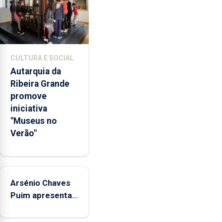
de
euros
e
abrange
767
CULTURA E SOCIAL
respostas
Autarquia da
habitacionais,
Ribeira Grande
anunciou
promove
o
iniciativa
Governo
"Museus no
Regional.
Verão"
Arsénio Chaves
Puim apresenta
obras na
Biblioteca de Vila