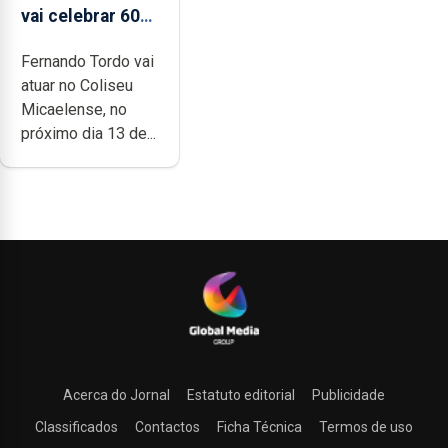
vai celebrar 60
anos de carreira
Fernando Tordo vai
no Coliseu
atuar no Coliseu
Micaelense
Micaelense, no
próximo dia 13 de...
Acerca do Jornal
Estatuto editorial
Publicidade
Classificados
Contactos
Ficha Técnica
Termos de uso