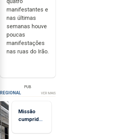
quatro
manifestantes e
nas últimas
semanas houve
poucas
manifestações
nas ruas do Irão.
PUB
REGIONAL
VER MAIS
Missão
cumprida:
militares
açorianos