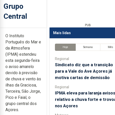
Grupo
Central
PUB
Mais lidas
O Instituto
Português do Mar e
Hoje
Semana
Mês
da Atmosfera
(IPMA) estendeu
Regional
esta segunda-feira
Sindicato diz que a transição
o aviso amarelo
para a Vale do Ave Açores já
devido à previsão
motiva cartas de demissão
de chuva e vento às
ilhas da Graciosa,
Regional
Terceira, São Jorge,
IPMA eleva para laranja aviso
Pico e Faial, o
relativo a chuva forte e trov
grupo central dos
nos Açores
Açores.