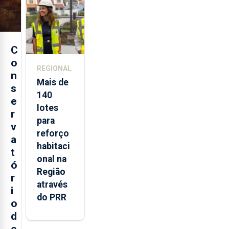
Açores
C
o
REGIONAL
n
Mais de
s
140
e
lotes
r
para
v
reforço
a
habitaci
t
onal na
ó
Região
r
através
i
do PRR
o
d