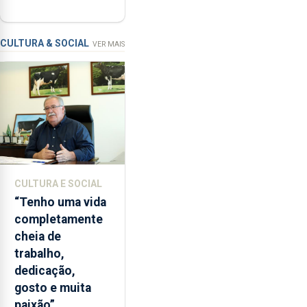
ser alvo de
as
requalificação
condições
de
CULTURA & SOCIAL
VER MAIS
ensino
da
instituição
CULTURA E SOCIAL
“Tenho uma vida
completamente
cheia de
trabalho,
dedicação,
gosto e muita
paixão”