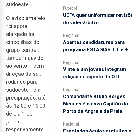
sudoeste.
Futebol
UEFA quer uniformizar revisõ
O aviso amarelo
do videoárbitro
foi agora
alargado às
Regional
cinco ilhas do
Abertas candidaturas para
programa ESTAGIAR T, L e +
grupo central,
também devido
Regional
ao vento – com
Vinte e um jovens integram
direção de sul,
edição de agosto do OTL
rodando para
sudoeste - e à
Regional
Comandante Bruno Borges
precipitação, até
Mendes é o novo Capitão do
às 12:00 e 15:00
Porto de Angra e da Praia
de dia 1 de
janeiro,
Nacional
respetivamente.
Esgotados óculos gratuitos p