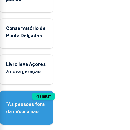
Conservatório de
Ponta Delgada vai
contar com
novos
instrumentos
Livro leva Açores
à nova geração
açordescendente
Premium
“As pessoas fora
da música não
têm a noção do
quão difícil é