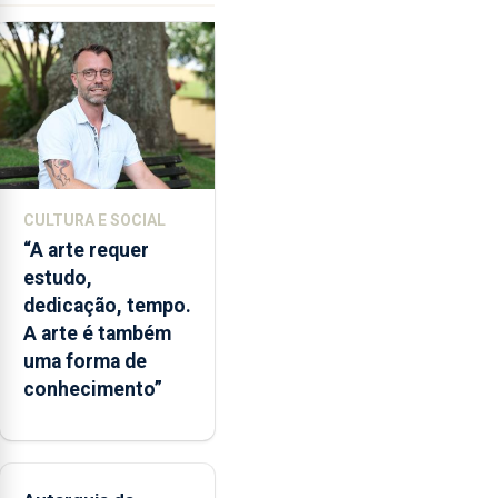
garante
a
abertura
dos
museus
e
núcleos
museológicos
CULTURA E SOCIAL
integrados
“A arte requer
na
estudo,
Rede
dedicação, tempo.
Municipal
A arte é também
de
uma forma de
Museus
conhecimento”
aos
sábados
durante
o