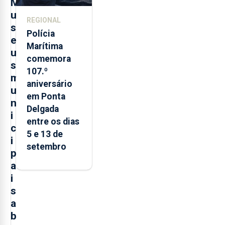
M
u
REGIONAL
s
Polícia
e
Marítima
u
comemora
s
107.º
m
aniversário
u
em Ponta
n
Delgada
i
entre os dias
c
5 e 13 de
i
setembro
p
a
i
s
a
b