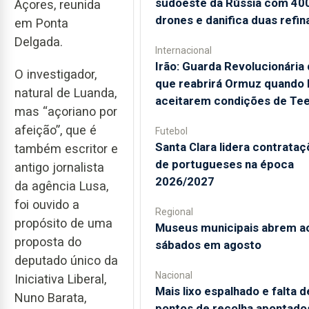
sudoeste da Rússia com 40
Açores, reunida
drones e danifica duas refin
em Ponta
Delgada.
Internacional
Irão: Guarda Revolucionária 
O investigador,
que reabrirá Ormuz quando
natural de Luanda,
aceitarem condições de Te
mas “açoriano por
afeição”, que é
Futebol
Santa Clara lidera contrata
também escritor e
de portugueses na época
antigo jornalista
2026/2027
da agência Lusa,
foi ouvido a
Regional
propósito de uma
Museus municipais abrem a
proposta do
sábados em agosto
deputado único da
Nacional
Iniciativa Liberal,
Mais lixo espalhado e falta d
Nuno Barata,
pontos de recolha apontado