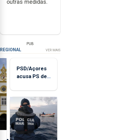
outras medidas.
PUB
REGIONAL
VER MAIS
PSD/Açores
acusa PS de
"posição
contraditória"
sobre
evolução
turística