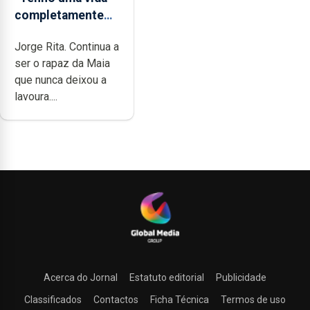
completamente
cheia de trabalho,
Jorge Rita. Continua a
dedicação, gosto
ser o rapaz da Maia
e muita paixão”
que nunca deixou a
lavoura....
Acerca do Jornal
Estatuto editorial
Publicidade
Classificados
Contactos
Ficha Técnica
Termos de uso