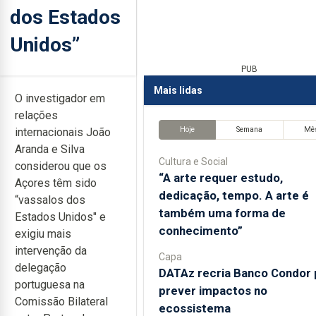
dos Estados
Unidos”
PUB
Mais lidas
O investigador em
relações
Hoje
Semana
Mê
internacionais João
Aranda e Silva
Cultura e Social
considerou que os
“A arte requer estudo,
Açores têm sido
dedicação, tempo. A arte é
“vassalos dos
também uma forma de
Estados Unidos" e
conhecimento”
exigiu mais
intervenção da
Capa
delegação
DATAz recria Banco Condor 
portuguesa na
prever impactos no
Comissão Bilateral
ecossistema