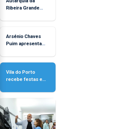
mês
Autarquia da
de
Ribeira Grande
agosto,
promove iniciativa
entre
"Museus no Verão"
as
14h00
Arsénio Chaves
e
Puim apresenta
as
obras na Biblioteca
18h00.
de Vila do Porto
Vila do Porto
recebe festas em
honra de Nossa
Senhora da
Assunção