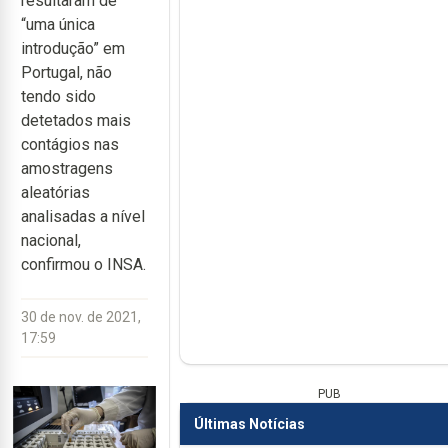
resultaram de
“uma única
introdução” em
Portugal, não
tendo sido
detetados mais
contágios nas
amostragens
aleatórias
analisadas a nível
nacional,
confirmou o INSA.
30 de nov. de 2021,
17:59
PUB
Últimas Notícias