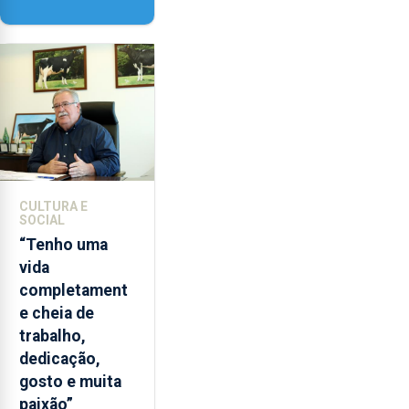
‘Lugares da
Paisagem’
CULTURA E
SOCIAL
“Tenho uma
vida
completament
e cheia de
trabalho,
dedicação,
gosto e muita
paixão”