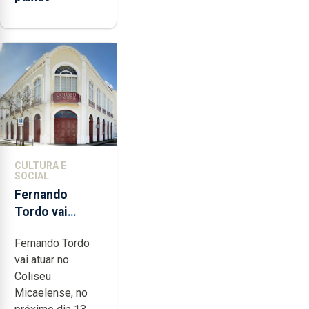
CULTURA E
SOCIAL
Fernando
Tordo vai
celebrar 60
Fernando Tordo
anos de
vai atuar no
carreira no
Coliseu
Coliseu
Micaelense, no
Micaelense