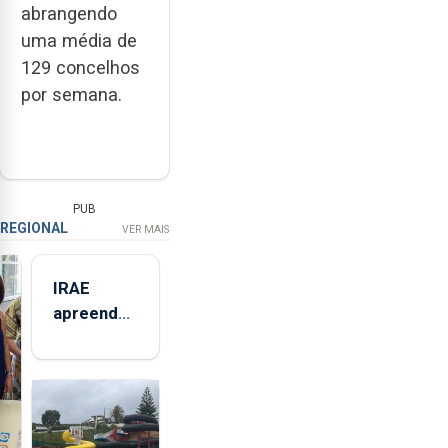
abrangendo
uma média de
129 concelhos
por semana.
PUB
REGIONAL
VER MAIS
IRAE
apreendeu
mais de 32
toneladas
de
alimentos
entre