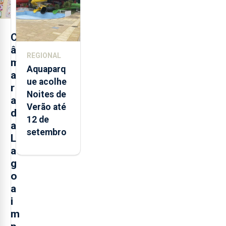
2021 e
2025 nos
Açores
C
â
REGIONAL
m
Aquaparq
a
ue acolhe
r
Noites de
a
Verão até
d
12 de
a
setembro
L
a
g
o
a
i
m