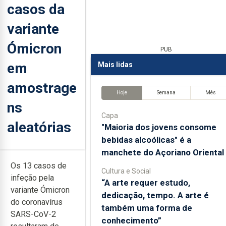
casos da
variante
Ómicron
PUB
em
Mais lidas
amostrage
Hoje
Semana
Mês
ns
Capa
aleatórias
"Maioria dos jovens consome
bebidas alcoólicas" é a
manchete do Açoriano Oriental
Os 13 casos de
Cultura e Social
infeção pela
“A arte requer estudo,
variante Ómicron
dedicação, tempo. A arte é
do coronavírus
também uma forma de
SARS-CoV-2
conhecimento”