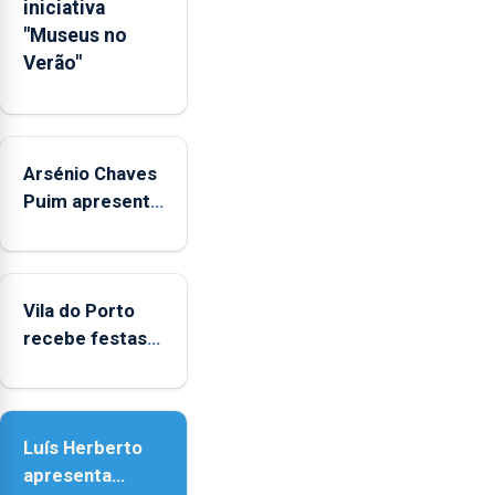
iniciativa
das
"Museus no
crianças
Verão"
Arsénio Chaves
Puim apresenta
obras na
Biblioteca de
Vila do Porto
Vila do Porto
recebe festas
em honra de
Nossa Senhora
da Assunção
Luís Herberto
apresenta