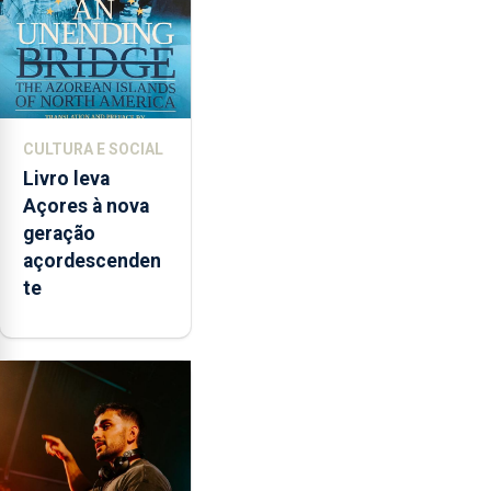
CULTURA E SOCIAL
Livro leva
Açores à nova
geração
açordescenden
te