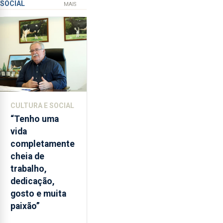
SOCIAL
ilegal
instrumentos
MAIS
de
lapas
entre
2022
e
2026.
A
ilha
CULTURA E SOCIAL
das
“Tenho uma
Flores
vida
apresenta
completamente
um
cheia de
“decréscimo
trabalho,
significativo”
dedicação,
da
gosto e muita
CPUE
paixão”
entre
2022