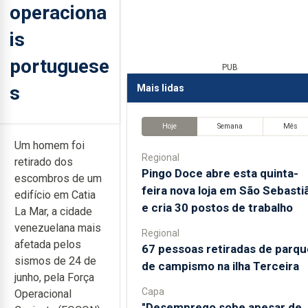
operaciona
is
portuguese
PUB
s
Mais lidas
Hoje
Semana
Mês
Um homem foi
Regional
retirado dos
Pingo Doce abre esta quinta-
escombros de um
feira nova loja em São Sebasti
edifício em Catia
e cria 30 postos de trabalho
La Mar, a cidade
venezuelana mais
Regional
afetada pelos
67 pessoas retiradas de parqu
sismos de 24 de
de campismo na ilha Terceira
junho, pela Força
Capa
Operacional
"Desemprego sobe apesar de