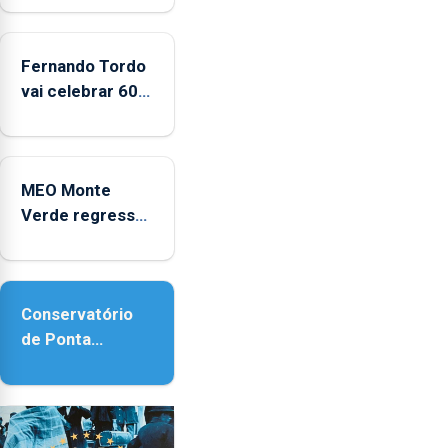
e
2025
Fernando Tordo
vai celebrar 60
anos de carreira
no Coliseu
Micaelense
MEO Monte
Verde regressa
com reforço da
acessibilidade
Conservatório
de Ponta
Delgada vai
contar com
novos
instrumentos