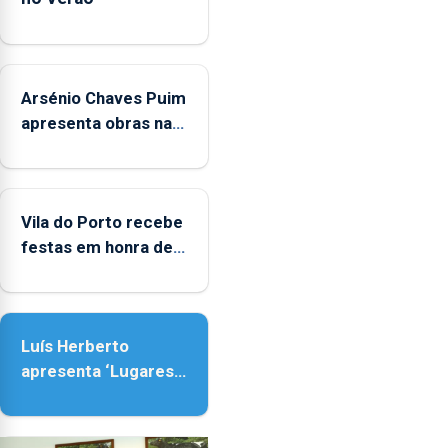
de
Museus
aos
sábados
Arsénio Chaves Puim
durante
o
apresenta obras na
mês
Biblioteca de Vila do
de
Porto
agosto,
entre
Vila do Porto recebe
as
festas em honra de
14h00
Nossa Senhora da
e
Assunção
as
18h00.
Luís Herberto
apresenta ‘Lugares
da Paisagem’