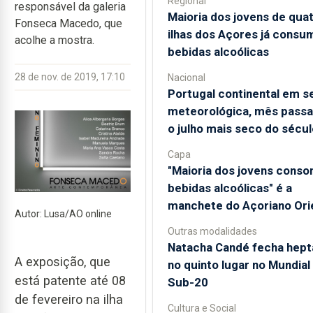
Regional
responsável da galeria
Maioria dos jovens de qua
Fonseca Macedo, que
ilhas dos Açores já consu
acolhe a mostra.
bebidas alcoólicas
28 de nov. de 2019, 17:10
Nacional
Portugal continental em s
meteorológica, mês passa
o julho mais seco do sécul
Capa
"Maioria dos jovens cons
bebidas alcoólicas" é a
manchete do Açoriano Ori
Autor: Lusa/AO online
Outras modalidades
Natacha Candé fecha hept
A exposição, que
no quinto lugar no Mundial
está patente até 08
Sub-20
de fevereiro na ilha
Cultura e Social