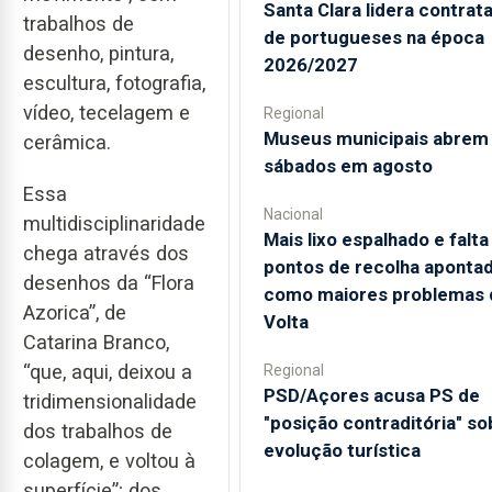
Santa Clara lidera contrat
trabalhos de
de portugueses na época
desenho, pintura,
2026/2027
escultura, fotografia,
vídeo, tecelagem e
Regional
Museus municipais abrem
cerâmica.
sábados em agosto
Essa
Nacional
multidisciplinaridade
Mais lixo espalhado e falta
chega através dos
pontos de recolha aponta
desenhos da “Flora
como maiores problemas 
Azorica”, de
Volta
Catarina Branco,
“que, aqui, deixou a
Regional
PSD/Açores acusa PS de
tridimensionalidade
"posição contraditória" so
dos trabalhos de
evolução turística
colagem, e voltou à
superfície”; dos