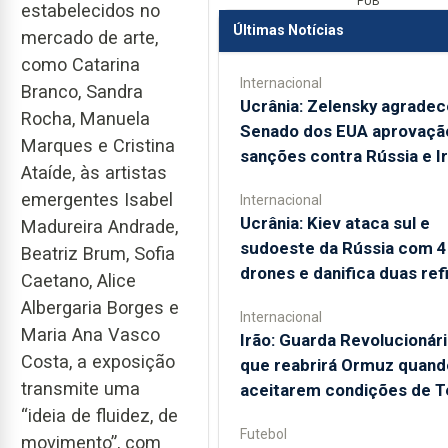
PUB
estabelecidos no
Últimas Notícias
mercado de arte,
como Catarina
Internacional
Branco, Sandra
Ucrânia: Zelensky agradec
Rocha, Manuela
Senado dos EUA aprovaçã
Marques e Cristina
sanções contra Rússia e I
Ataíde, às artistas
emergentes Isabel
Internacional
Ucrânia: Kiev ataca sul e
Madureira Andrade,
sudoeste da Rússia com 
Beatriz Brum, Sofia
drones e danifica duas ref
Caetano, Alice
Albergaria Borges e
Internacional
Maria Ana Vasco
Irão: Guarda Revolucionári
Costa, a exposição
que reabrirá Ormuz quan
transmite uma
aceitarem condições de T
“ideia de fluidez, de
Futebol
movimento”, com