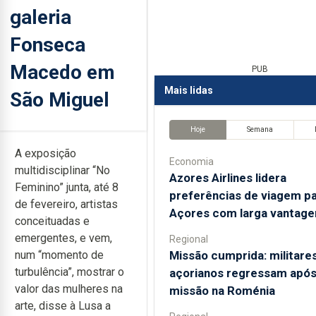
galeria
Fonseca
Macedo em
PUB
Mais lidas
São Miguel
Hoje
Semana
A exposição
Economia
multidisciplinar “No
Azores Airlines lidera
Feminino” junta, até 8
preferências de viagem pa
de fevereiro, artistas
Açores com larga vantag
conceituadas e
emergentes, e vem,
Regional
Missão cumprida: militare
num “momento de
turbulência”, mostrar o
açorianos regressam apó
valor das mulheres na
missão na Roménia
arte, disse à Lusa a