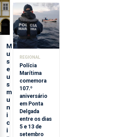
sobre
evolução
turística
M
u
REGIONAL
s
Polícia
e
Marítima
u
comemora
s
107.º
m
aniversário
u
em Ponta
n
Delgada
i
entre os dias
c
5 e 13 de
i
setembro