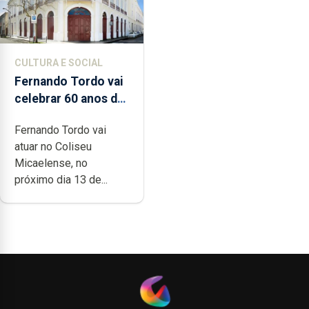
CULTURA E SOCIAL
Fernando Tordo vai
celebrar 60 anos de
carreira no Coliseu
Fernando Tordo vai
Micaelense
atuar no Coliseu
Micaelense, no
próximo dia 13 de...