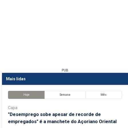
PUB
Mais lidas
Hoje
Semana
Mês
Capa
"Desemprego sobe apesar de recorde de
empregados" é a manchete do Açoriano Oriental