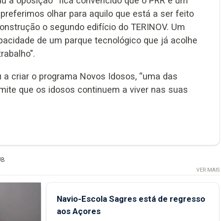
iu a oposição “fica convencido que o PRR é um
preferimos olhar para aquilo que está a ser feito
 construção o segundo edifício do TERINOV. Um
pacidade de um parque tecnológico que já acolhe
rabalho".
 a criar o programa Novos Idosos, “uma das
rmite que os idosos continuem a viver nas suas
UB
VER MAIS
Navio-Escola Sagres está de regresso
aos Açores