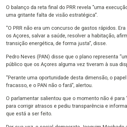
O balanço da reta final do PRR revela "uma execução
uma gritante falta de visão estratégica”.
“O PRR não era um concurso de gastos rápidos. Era
os Açores, salvar a saúde, resolver a habitação, af
transição energética, de forma justa”, disse.
Pedro Neves (PAN) disse que o plano representa “u
público que os Açores alguma vez tiveram à sua dis
“Perante uma oportunidade desta dimensão, o papel 
fracasso, e o PAN não o fará”, alertou.
O parlamentar salientou que o momento não é para “
para corrigir atrasos e pediu transparência e inf
que está a ser feito.
Por sua vez, o social-democrata Joaquim Machado a