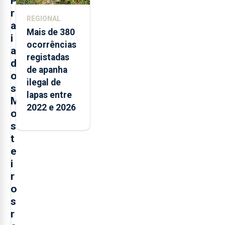
P
r
REGIONAL
a
Mais de 380
i
ocorrências
a
registadas
d
de apanha
o
ilegal de
s
lapas entre
M
2022 e 2026
o
s
t
e
i
r
o
s
r