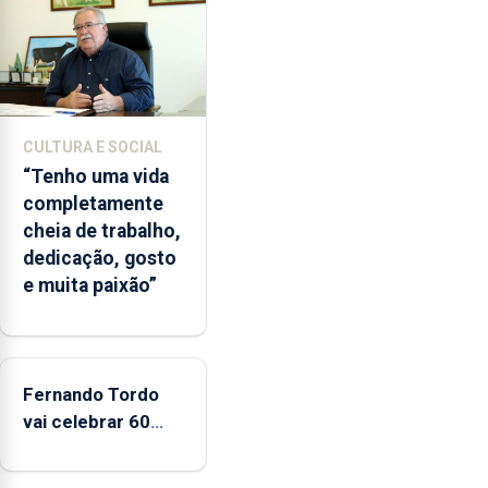
vez
desde
o
início
da
época
CULTURA E SOCIAL
balnear
“Tenho uma vida
completamente
cheia de trabalho,
dedicação, gosto
e muita paixão”
Fernando Tordo
vai celebrar 60
anos de carreira
no Coliseu