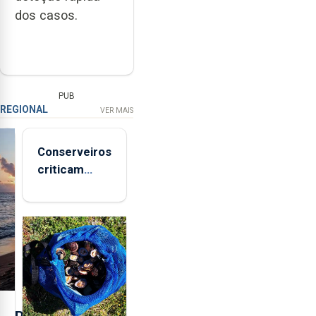
dos casos.
PUB
REGIONAL
VER MAIS
Conserveiros
criticam
marcas
brancas com
selo Marca
Açores