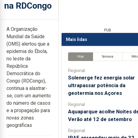
na RDCongo
A Organização
PUB
Mundial da Saúde
Mais lidas
(OMS) alertou que a
epidemia do Ébola,
Hoje
Semana
Mê
no leste da
República
Regional
Democrática do
Solenerge fez energia solar
Congo (RDCongo),
ultrapassar potência da
continua a alastrar-
geotermia nos Açores
se, com um aumento
do número de casos
Regional
e a propagação para
Aquaparque acolhe Noites d
novas zonas
Verão até 12 de setembro
geográficas
Regional
IRAE apreendeu mais de 32