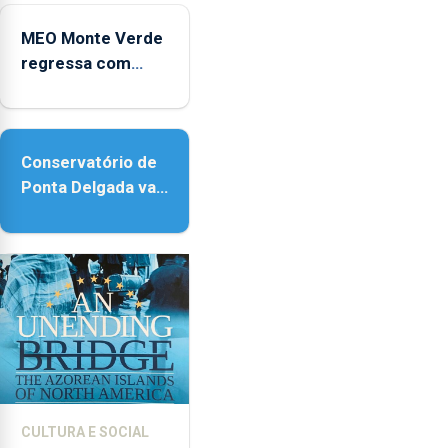
Micaelense
MEO Monte Verde
regressa com
reforço da
acessibilidade
Conservatório de
Ponta Delgada vai
contar com novos
instrumentos
CULTURA E SOCIAL