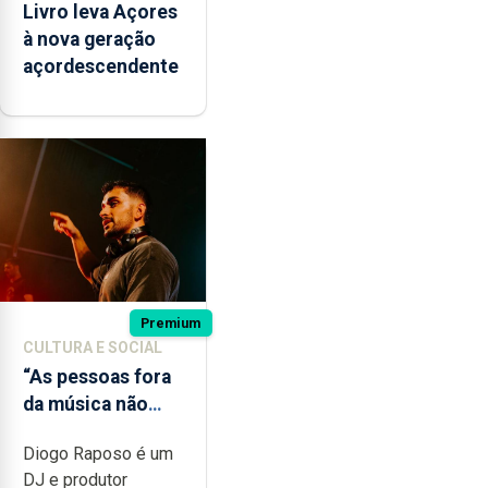
Livro leva Açores
à nova geração
açordescendente
Premium
CULTURA E SOCIAL
“As pessoas fora
da música não
têm a noção do
Diogo Raposo é um
quão difícil é
DJ e produtor
produzir uma