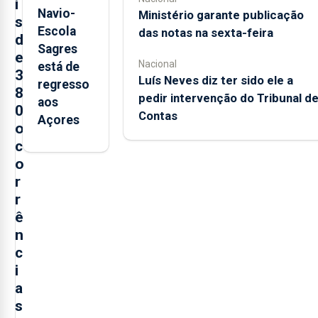
i
Navio-
Ministério garante publicação
s
Escola
das notas na sexta-feira
d
Sagres
e
Nacional
está de
3
Luís Neves diz ter sido ele a
regresso
8
pedir intervenção do Tribunal d
aos
0
Contas
Açores
o
c
o
r
r
ê
n
c
i
a
s