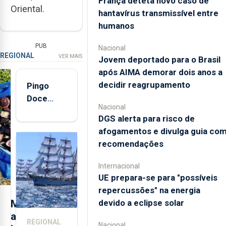
França deteta novo caso de
Oriental.
hantavírus transmissível entre
humanos
PUB
Nacional
REGIONAL
VER MAIS
Jovem deportado para o Brasil
após AIMA demorar dois anos a
decidir reagrupamento
Pingo
Doce
Nacional
abre esta
DGS alerta para risco de
quinta-
afogamentos e divulga guia co
feira nova
recomendações
loja em
São
Internacional
Sebastião
UE prepara-se para "possíveis
e cria 30
repercussões" na energia
postos de
devido a eclipse solar
M
trabalho
a
REGIONAL
Nacional