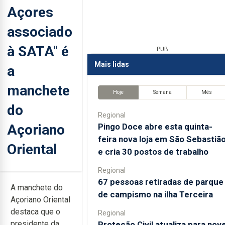
Açores
associado
à SATA" é
PUB
Mais lidas
a
manchete
Hoje
Semana
Mês
do
Regional
Açoriano
Pingo Doce abre esta quinta-
feira nova loja em São Sebastiã
Oriental
e cria 30 postos de trabalho
Regional
67 pessoas retiradas de parque
A manchete do
de campismo na ilha Terceira
Açoriano Oriental
destaca que o
Regional
presidente da
Proteção Civil atualiza para nov