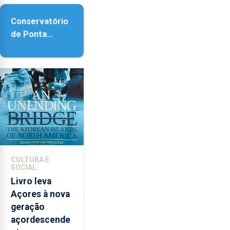
acessibilidade
Conservatório
de Ponta
Delgada vai
contar com
novos
instrumentos
CULTURA E
SOCIAL
Livro leva
Açores à nova
geração
açordescende