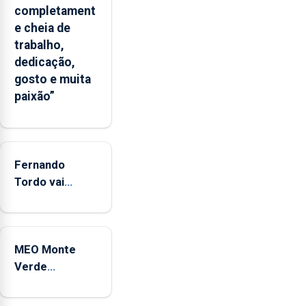
um
completament
“decréscimo
e cheia de
significativo”
trabalho,
da
dedicação,
CPUE
gosto e muita
entre
paixão”
2022
e
2025
Fernando
Tordo vai
celebrar 60
anos de
carreira no
MEO Monte
Coliseu
Verde
Micaelense
regressa com
reforço da