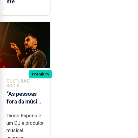
nte
Premium
CULTURA E
SOCIAL
“As pessoas
fora da música
não têm a
Diogo Raposo é
noção do quão
um DJ e produtor
difícil é
musical
produzir uma
açoriano,...