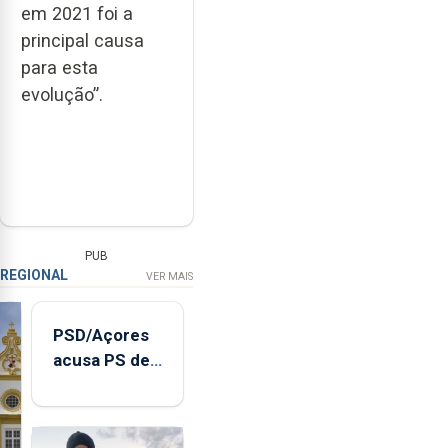
em 2021 foi a
principal causa
para esta
evolução”.
PUB
REGIONAL
VER MAIS
PSD/Açores
acusa PS de
"posição
contraditória"
sobre