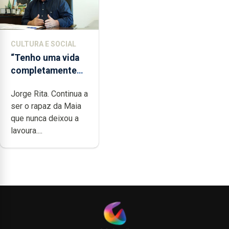
CULTURA E SOCIAL
“Tenho uma vida
completamente
cheia de trabalho,
Jorge Rita. Continua a
dedicação, gosto
ser o rapaz da Maia
e muita paixão”
que nunca deixou a
lavoura....