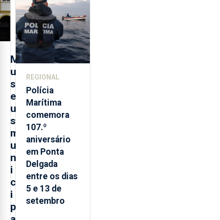
evolução
turística
M
u
REGIONAL
s
Polícia
e
Marítima
u
comemora
s
107.º
m
aniversário
u
em Ponta
n
Delgada
i
entre os dias
c
5 e 13 de
i
setembro
p
a