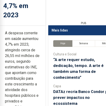
4,7% em
2023
PUB
Mais lidas
A despesa corrente
em saúde aumentou
Hoje
Semana
Mê
4,7% em 2023,
atingindo cerca de
Cultura e Social
26,55 mil milhões de
“A arte requer estudo,
euros, segundo
dedicação, tempo. A arte é
estimativas do INE,
também uma forma de
que apontam como
conhecimento”
contribuição para
este crescimento a
Capa
atividade dos
DATAz recria Banco Condor 
hospitais públicos e
prever impactos no
privados e
ecossistema