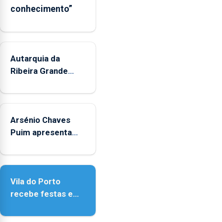
conhecimento”
aos
sábados
durante
o
mês
Autarquia da
de
Ribeira Grande
agosto,
promove iniciativa
entre
"Museus no Verão"
as
14h00
Arsénio Chaves
e
Puim apresenta
as
obras na Biblioteca
18h00.
de Vila do Porto
Vila do Porto
recebe festas em
honra de Nossa
Senhora da