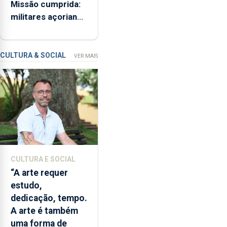
Missão cumprida:
ME
iniciativa
militares açorianos
“Museus
regressam após
no
missão na Roménia
Verão”,
que
CULTURA & SOCIAL
VER MAIS
garante
a
abertura
dos
museus
e
núcleos
museológicos
CULTURA E SOCIAL
integrados
“A arte requer
na
estudo,
Rede
dedicação, tempo.
Municipal
A arte é também
de
uma forma de
Museus