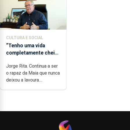
CULTURA E SOCIAL
“Tenho uma vida
completamente cheia
de trabalho,
Jorge Rita. Continua a ser
dedicação, gosto e
o rapaz da Maia que nunca
muita paixão”
deixou a lavoura....