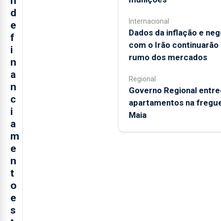
n
d
Internacional
e
Dados da inflação e ne
f
com o Irão continuarão
i
rumo dos mercados
n
a
Regional
n
Governo Regional entr
c
apartamentos na fregue
i
Maia
a
m
e
n
t
o
e
s