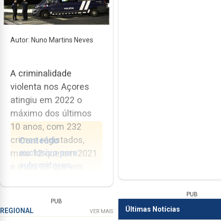
Autor: Nuno Martins Neves
A criminalidade
violenta nos Açores
atingiu em 2022 o
máximo dos últimos
10 anos, com 232
crimes registados,
Conteúdo
exclusivo para
mais 12 que em 2021
subscritores.
e mais 88 que em
2019. Os dados estão
Estar informado
presentes no Relatório
PUB
PUB
custa menos do
Anual de Segurança
Últimas Notícias
REGIONAL
VER MAIS
que um café por
Interna (RASI),