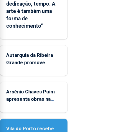
o
dedicação, tempo. A
Governo
arte é também uma
Regional
forma de
e
conhecimento”
os
municípios.
Autarquia da Ribeira
Grande promove
iniciativa "Museus no
Verão"
Arsénio Chaves Puim
apresenta obras na
Biblioteca de Vila do
Porto
Vila do Porto recebe