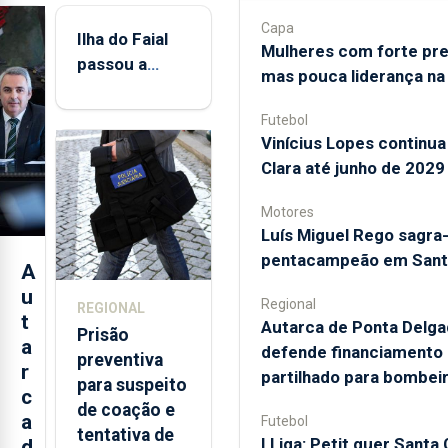
dia!
publicado na sexta-
Capa
Ilha do Faial
Mulheres com forte pr
feira pelo Ministério da
passou a
Inclui acesso à
mas pouca liderança na
Administração Interna,
integrar rede
totalidade das edições
e consultado pelo
impressas, em formato
de
Futebol
Açoriano Oriental.
digital, dos jornais e dos
monitorização
Vinícius Lopes continua
respetivos suplementos
de infrassons
Clara até junho de 2029
semanais ou da revista.
Depois dos...
dos Açores
Motores
ASSINE HOJE
Luís Miguel Rego sagra
pentacampeão em Sant
A
Já sou assinante
u
Regional
REGIONAL
t
Autarca de Ponta Delga
Prisão
a
defende financiamento 
preventiva
r
partilhado para bombei
para suspeito
c
de coação e
a
Futebol
tentativa de
I Liga: Petit quer Santa 
d