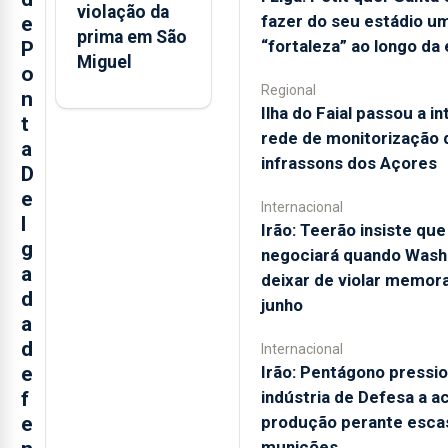
violação da
fazer do seu estádio u
e
prima em São
“fortaleza” ao longo da
P
Miguel
o
Regional
n
Ilha do Faial passou a in
t
rede de monitorização 
a
infrassons dos Açores
D
e
Internacional
l
Irão: Teerão insiste que
g
negociará quando Wash
a
deixar de violar memor
d
junho
a
d
Internacional
Irão: Pentágono pressi
e
indústria de Defesa a a
f
produção perante esca
e
munições