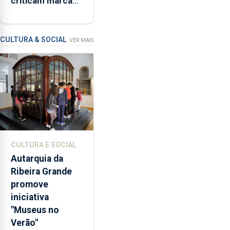
criticam marcas
Ser”
brancas com selo
para
Marca Açores
a
prevenção
CULTURA & SOCIAL
VER MAIS
primária
da
violência
doméstica,
através
da
promoção
de
CULTURA E SOCIAL
competências
Autarquia da
pessoais,
Ribeira Grande
emocionais
promove
e
iniciativa
sociais
"Museus no
junto
Verão"
das