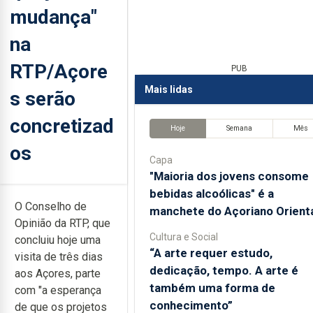
mudança"
na
RTP/Açore
PUB
Mais lidas
s serão
concretizad
Hoje
Semana
Mês
os
Capa
"Maioria dos jovens consome
bebidas alcoólicas" é a
O Conselho de
manchete do Açoriano Orient
Opinião da RTP, que
Cultura e Social
concluiu hoje uma
“A arte requer estudo,
visita de três dias
dedicação, tempo. A arte é
aos Açores, parte
também uma forma de
com "a esperança
conhecimento”
de que os projetos