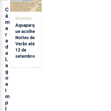
2025 nos
Açores
C
â
REGIONAL
m
Aquaparq
a
ue acolhe
r
Noites de
a
Verão até
d
12 de
a
setembro
L
a
g
o
a
i
m
p
l