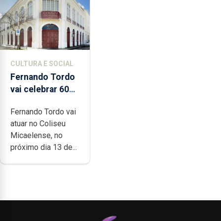
CULTURA E SOCIAL
Fernando Tordo
vai celebrar 60
anos de carreira
Fernando Tordo vai
no Coliseu
atuar no Coliseu
Micaelense
Micaelense, no
próximo dia 13 de...