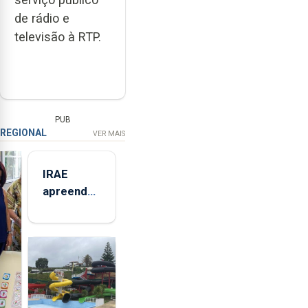
de rádio e
televisão à RTP.
PUB
REGIONAL
VER MAIS
IRAE
apreendeu
mais de 32
toneladas
de
alimentos
entre
2021 e