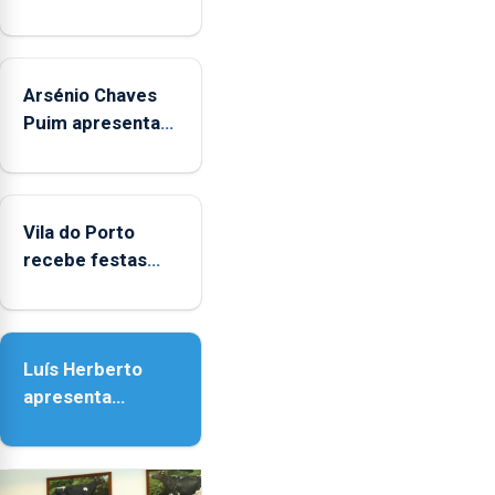
crianças
Arsénio Chaves
Puim apresenta
obras na
Biblioteca de Vila
do Porto
Vila do Porto
recebe festas
em honra de
Nossa Senhora da
Assunção
Luís Herberto
apresenta
‘Lugares da
Paisagem’