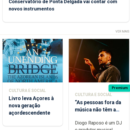
Conservatório de Ponta Delgada vai contar com
novos instrumentos
VER MAIS
Premium
CULTURA E SOCIAL
CULTURA E SOCIAL
Livro leva Açores à
“As pessoas fora da
nova geração
música não têm a
açordescendente
noção do quão
Diogo Raposo é um DJ
difícil é produzir
e produtor musical