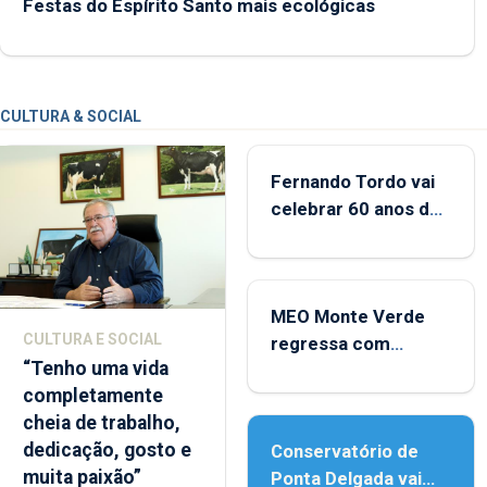
Festas do Espírito Santo mais ecológicas
CULTURA & SOCIAL
Fernando Tordo vai
celebrar 60 anos de
carreira no Coliseu
Micaelense
MEO Monte Verde
CULTURA E SOCIAL
regressa com
“Tenho uma vida
reforço da
completamente
acessibilidade
cheia de trabalho,
dedicação, gosto e
Conservatório de
muita paixão”
Ponta Delgada vai