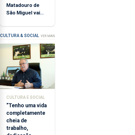
Matadouro de
permitindo
São Miguel vai
reforçar
ser alvo de
as
requalificação
condições
de
CULTURA & SOCIAL
VER MAIS
ensino
da
instituição
CULTURA E SOCIAL
“Tenho uma vida
completamente
cheia de
trabalho,