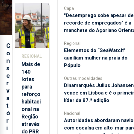
regresso
Capa
aos
"Desemprego sobe apesar de
Açores
recorde de empregados" é a
manchete do Açoriano Orient
Regional
C
​Elementos do “SeaWatch”
o
REGIONAL
auxiliam mulher na praia do
n
Mais de
Pópulo
s
140
e
Outras modalidades
lotes
r
Dinamarquês Julius Johansen
para
v
vence em Lisboa e é o primei
reforço
a
líder da 87.ª edição
habitaci
t
onal na
ó
Nacional
Região
r
Autoridades abordaram navio
através
i
com cocaína em alto-mar par
do PRR