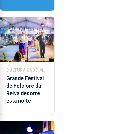
têm a noção do
quão difícil é
produzir uma
música”
CULTURA E SOCIAL
Grande Festival
de Folclore da
Relva decorre
esta noite