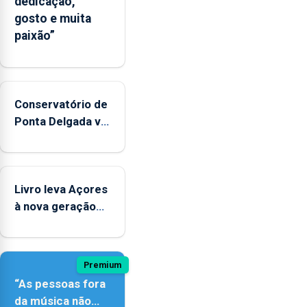
dedicação,
gosto e muita
paixão”
Conservatório de
Ponta Delgada vai
contar com
novos
instrumentos
Livro leva Açores
à nova geração
açordescendente
Premium
“As pessoas fora
da música não