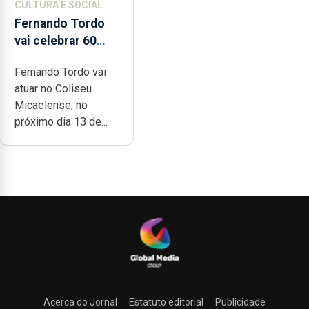
CULTURA E SOCIAL
Fernando Tordo
vai celebrar 60
anos de carreira
Fernando Tordo vai
no Coliseu
atuar no Coliseu
Micaelense
Micaelense, no
próximo dia 13 de...
Acerca do Jornal
Estatuto editorial
Publicidade