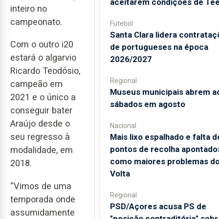
aceitarem condições de Te
inteiro no
campeonato.
Futebol
Santa Clara lidera contrata
Com o outro i20
de portugueses na época
estará o algarvio
2026/2027
Ricardo Teodósio,
Regional
campeão em
Museus municipais abrem a
2021 e o único a
sábados em agosto
conseguir bater
Araújo desde o
Nacional
seu regresso à
Mais lixo espalhado e falta d
pontos de recolha apontado
modalidade, em
como maiores problemas d
2018.
Volta
“Vimos de uma
Regional
temporada onde
PSD/Açores acusa PS de
assumidamente
"posição contraditória" sobr