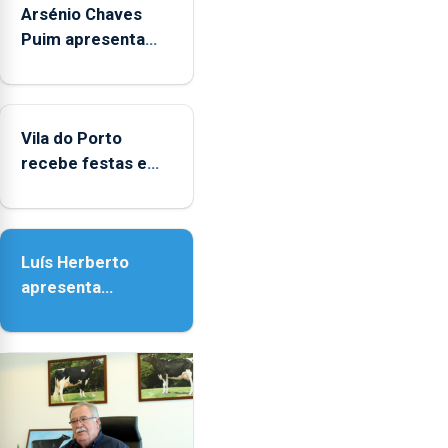
Arsénio Chaves
durante
o
Puim apresenta
mês
obras na Biblioteca
de
de Vila do Porto
agosto,
entre
Vila do Porto
as
recebe festas em
14h00
honra de Nossa
e
Senhora da
as
Assunção
18h00.
Luís Herberto
apresenta
‘Lugares da
Paisagem’