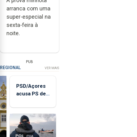
A prova minhota
arranca com uma
super-especial na
sexta-feira à
noite.
PUB
REGIONAL
VER MAIS
PSD/Açores
acusa PS de
"posição
contraditória"
sobre
evolução
turística