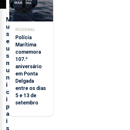
M
u
REGIONAL
s
Polícia
e
Marítima
u
comemora
s
107.º
m
aniversário
u
em Ponta
n
Delgada
i
entre os dias
c
5 e 13 de
i
setembro
p
a
i
s