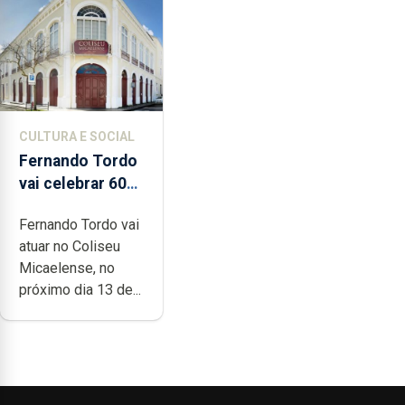
CULTURA E SOCIAL
Fernando Tordo
vai celebrar 60
anos de carreira
Fernando Tordo vai
no Coliseu
atuar no Coliseu
Micaelense
Micaelense, no
próximo dia 13 de...