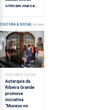
de
criticam marcas
Ser”
brancas com
para
selo Marca
a
Açores
prevenção
CULTURA & SOCIAL
VER MAIS
primária
da
violência
doméstica,
através
da
promoção
de
CULTURA E SOCIAL
competências
Autarquia da
pessoais,
Ribeira Grande
emocionais
promove
e
iniciativa
sociais
"Museus no
junto