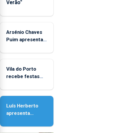
Verão"
das
crianças
Arsénio Chaves
Puim apresenta
obras na
Biblioteca de Vila
do Porto
Vila do Porto
recebe festas
em honra de
Nossa Senhora
da Assunção
Luís Herberto
apresenta
‘Lugares da
Paisagem’