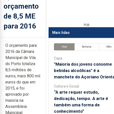
orçamento
de 8,5 ME
para 2016
PUB
Mais lidas
O orçamento para
Hoje
Semana
Mês
2016 da Câmara
Municipal de Vila
Capa
do Porto totaliza
"Maioria dos jovens consome
8,5 milhões de
bebidas alcoólicas" é a
euros, mais 800 mil
manchete do Açoriano Orienta
euros do que em
Cultura e Social
2015, e foi
“A arte requer estudo,
aprovado por
dedicação, tempo. A arte é
maioria na
também uma forma de
Assembleia
conhecimento”
Municipal.