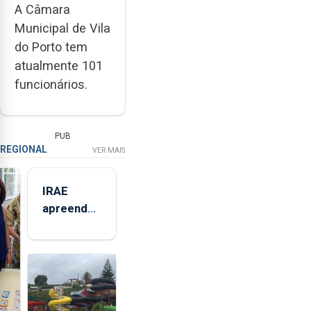
A Câmara
Municipal de Vila
do Porto tem
atualmente 101
funcionários.
PUB
REGIONAL
VER MAIS
IRAE
apreendeu
mais de 32
toneladas
de
alimentos
entre