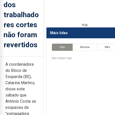
dos
trabalhado
res cortes
PUB
não foram
Mais lidas
revertidos
Hoje
Semana
Mês
Sem artigos hoje.
A coordenadora
do Bloco de
Esquerda (BE),
Catarina Martins,
disse este
sábado que
António Costa se
esqueceu da
"esmagadora