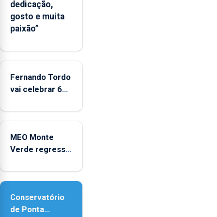
dedicação,
da
gosto e muita
CPUE
paixão”
entre
2022
e
2025
Fernando Tordo
vai celebrar 60
anos de carreira
no Coliseu
Micaelense
MEO Monte
Verde regressa
com reforço da
acessibilidade
Conservatório
de Ponta