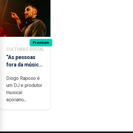
Premium
CULTURA E SOCIAL
“As pessoas
fora da música
não têm a
Diogo Raposo é
noção do quão
um DJ e produtor
difícil é
musical
produzir uma
açoriano,...
música”