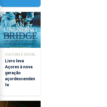
Delgada vai
contar com
novos
instrumentos
CULTURA E SOCIAL
Livro leva
Açores à nova
geração
açordescenden
te