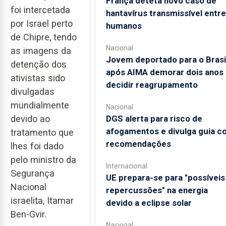
França deteta novo caso de
foi intercetada
hantavírus transmissível entre
por Israel perto
humanos
de Chipre, tendo
Nacional
as imagens da
Jovem deportado para o Brasi
detenção dos
após AIMA demorar dois anos 
ativistas sido
decidir reagrupamento
divulgadas
mundialmente
Nacional
DGS alerta para risco de
devido ao
afogamentos e divulga guia c
tratamento que
recomendações
lhes foi dado
pelo ministro da
Internacional
Segurança
UE prepara-se para "possíveis
Nacional
repercussões" na energia
israelita, Itamar
devido a eclipse solar
Ben-Gvir.
Nacional