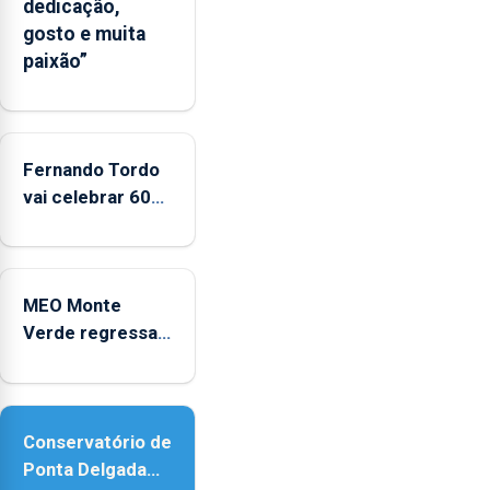
dedicação,
“decréscimo
gosto e muita
significativo”
paixão”
da
CPUE
entre
2022
e
Fernando Tordo
2025
vai celebrar 60
anos de carreira
no Coliseu
Micaelense
MEO Monte
Verde regressa
com reforço da
acessibilidade
Conservatório de
Ponta Delgada