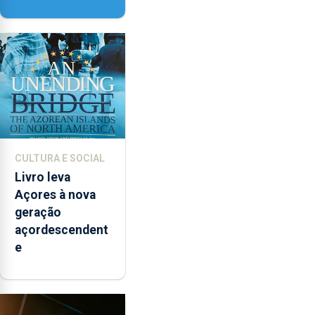
vai contar com
novos
instrumentos
CULTURA E SOCIAL
Livro leva
Açores à nova
geração
açordescendent
e