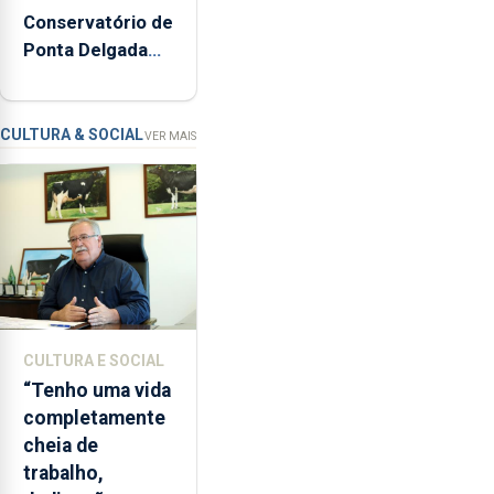
160
Conservatório de
inspeções
Ponta Delgada
relacionadas
vai contar com
com
novos
a
instrumentos
apanha
CULTURA & SOCIAL
VER MAIS
ilegal
de
lapas
entre
2022
e
2026.
A
CULTURA E SOCIAL
ilha
“Tenho uma vida
das
completamente
Flores
cheia de
apresenta
trabalho,
um