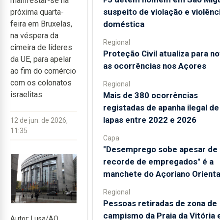
manifestar-se na
suspeito de violação e violênc
próxima quarta-
doméstica
feira em Bruxelas,
na véspera da
Regional
cimeira de líderes
Proteção Civil atualiza para n
da UE, para apelar
as ocorrências nos Açores
ao fim do comércio
com os colonatos
Regional
israelitas
Mais de 380 ocorrências
registadas de apanha ilegal de
lapas entre 2022 e 2026
12 de jun. de 2026,
11:35
Capa
"Desemprego sobe apesar de
recorde de empregados" é a
manchete do Açoriano Orienta
Regional
Pessoas retiradas de zona de
campismo da Praia da Vitória
Autor: Lusa/AO