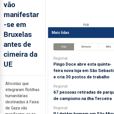
vão
manifestar
-se em
PUB
Bruxelas
Mais lidas
antes de
Hoje
Semana
Mês
cimeira da
Regional
UE
Pingo Doce abre esta quinta-
feira nova loja em São Sebast
e cria 30 postos de trabalho
Ativistas que
Regional
integraram flotilhas
67 pessoas retiradas de parq
humanitárias
de campismo na ilha Terceira
destinadas à Faixa
de Gaza vão
Regional
PJ detém homem em São Mig