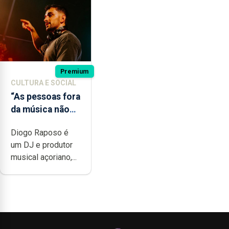
Premium
CULTURA E SOCIAL
“As pessoas fora
da música não
têm a noção do
Diogo Raposo é
quão difícil é
um DJ e produtor
produzir uma
musical açoriano,...
música”